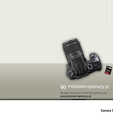
PolskieKrajobrazy.pl
All rigts reserved PolskieKrajobrazy.pl
www.polskiekrajobrazy.pl
Kontakt
Serwis 