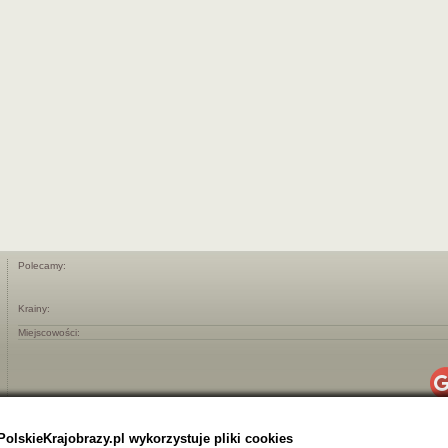
Polecamy:
Krainy:
Miejscowości:
PolskieKrajobrazy.pl wykorzystuje pliki cookies