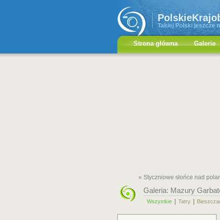
PolskieKrajo
Takiej Polski jeszcze n
Strona główna
Galerie
» Styczniowe słońce nad pola
Galeria:
Mazury Garbat
|
|
Wszystkie
Tatry
Bieszcza