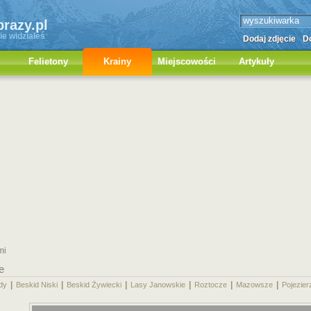
brazy.pl
ie widziałeś
Dodaj zdjęcie
Do
Felietony
Krainy
Miejscowości
Artykuły
mi
e
|
|
|
|
|
|
dy
Beskid Niski
Beskid Żywiecki
Lasy Janowskie
Roztocze
Mazowsze
Pojezier