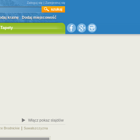
Zaloguj się
|
Zarejestruj się
daj krainę
Dodaj miejscowość
Tapety
Włącz pokaz slajdów
|
|
ze Brodnickie
Suwalszczyzna