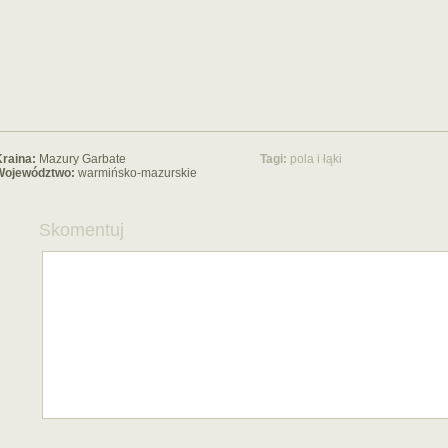
raina:
Mazury Garbate
Tagi:
pola i łąki
Województwo:
warmińsko-mazurskie
Skomentuj