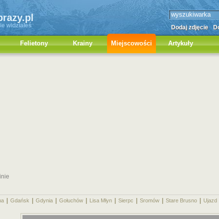
brazy.pl
ie widziałeś
Dodaj zdjęcie
Do
Felietony
Krainy
Miejscowości
Artykuły
inie
|
|
|
|
|
|
|
|
na
Gdańsk
Gdynia
Gołuchów
Lisa Młyn
Sierpc
Sromów
Stare Brusno
Ujazd