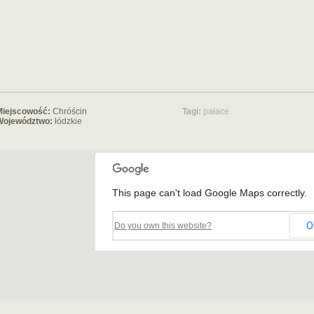
Miejscowość:
Chróścin
Tagi:
pałace
Województwo:
łódzkie
This page can't load Google Maps correctly.
O
Do you own this website?