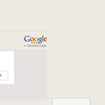
Schowaj mapę
K