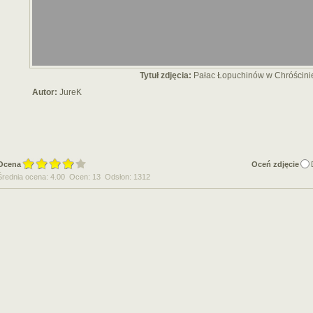
Tytuł zdjęcia:
Pałac Łopuchinów w Chróścini
Autor:
JureK
Ocena
Oceń zdjęcie
Średnia ocena: 4.00 Ocen: 13 Odsłon: 1312