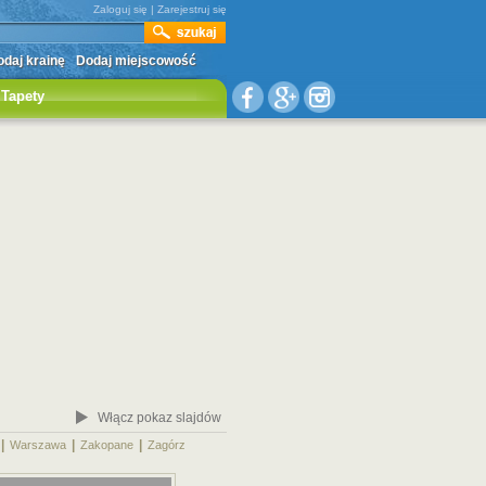
Zaloguj się
|
Zarejestruj się
daj krainę
Dodaj miejscowość
Tapety
Włącz pokaz slajdów
|
|
|
|
Warszawa
Zakopane
Zagórz