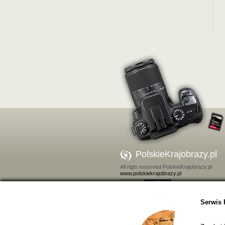
PolskieKrajobrazy.pl
All rigts reserved PolskieKrajobrazy.pl
www.polskiekrajobrazy.pl
Kontakt
Serwis 