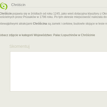
Chróścin
Chróścin
pojawia się w źródłach od roku 1245, jako wieś dotacyjna klasztoru z Oło
kościelnych przez Prusaków w 1796 roku. Po tym okresie miejscowość należała do
Niewątpliwymi atrakcjami
Chróścina
są zamek i cerkiew, budowle stojące w lesie n
obacz zdjęcie w kategorii Województwo:
Pałac Łopuchinów w Chróścinie
Skomentuj