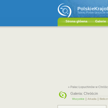
PolskieKrajo
Takiej Polski jeszcze n
Strona główna
Galerie
» Pałac Łopuchinów w Chróśc
Galeria:
Chróścin
|
|
Wszystkie
Arkadia
Bielicz