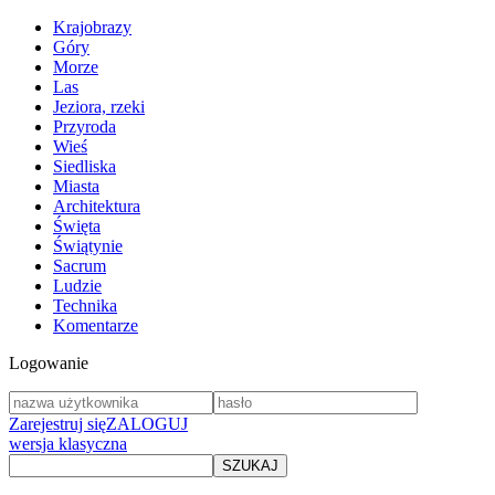
Krajobrazy
Góry
Morze
Las
Jeziora, rzeki
Przyroda
Wieś
Siedliska
Miasta
Architektura
Święta
Świątynie
Sacrum
Ludzie
Technika
Komentarze
Logowanie
Zarejestruj się
ZALOGUJ
wersja klasyczna