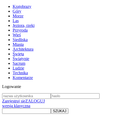
Krajobrazy
Góry
Morze
Las
Jeziora, rzeki
Przyroda
Wieś
Siedliska
Miasta
Architektura
Święta
Świątynie
Sacrum
Ludzie
Technika
Komentarze
Logowanie
Zarejestruj się
ZALOGUJ
wersja klasyczna