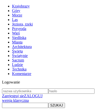
Krajobrazy
Góry
Morze
Las
Jeziora, rzeki
Przyroda
Wieś
Siedliska
Miasta
Architektura
Święta
Świątynie
Sacrum
Ludzie
Technika
Komentarze
Logowanie
Zarejestruj się
ZALOGUJ
wersja klasyczna