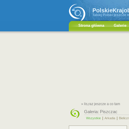
PolskieKrajo
Takiej Polski jeszcze n
Strona główna
Galerie
» lis,raz jeszcze a co tam
Galeria:
Piszczac
|
|
Wszystkie
Arkadia
Bielicz