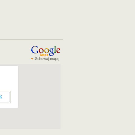
Schowaj mapę
K