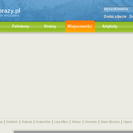
brazy.pl
ie widziałeś
Dodaj zdjęcie
Do
Felietony
Krainy
Miejscowości
Artykuły
|
|
|
|
|
|
|
|
na
Gdańsk
Gdynia
Gołuchów
Lisa Młyn
Sierpc
Sromów
Stare Brusno
Ujazd