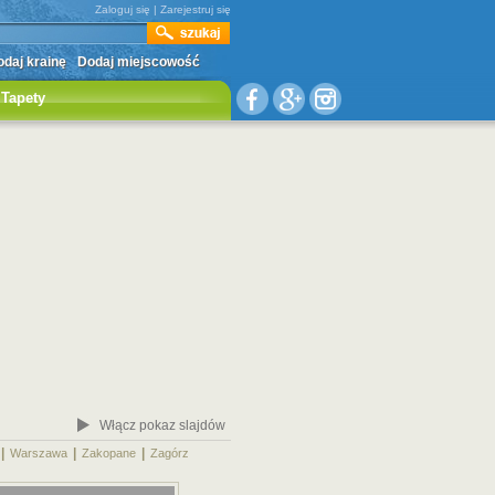
Zaloguj się
|
Zarejestruj się
daj krainę
Dodaj miejscowość
Tapety
Włącz pokaz slajdów
|
|
|
|
Warszawa
Zakopane
Zagórz