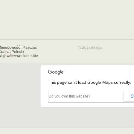
Miejscowość:
Piszczac
Tagi:
zwierzęta
raina:
Polesie
Województwo:
lubelskie
This page can't load Google Maps correctly.
O
Do you own this website?