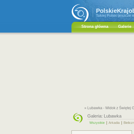
PolskieKrajo
Takiej Polski jeszcze n
Strona główna
Galerie
» Lubawka - Widok z Świętej 
Galeria:
Lubawka
|
|
Wszystkie
Arkadia
Bielicz