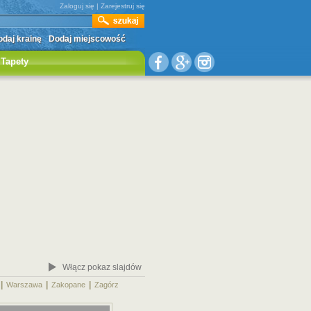
Zaloguj się
|
Zarejestruj się
daj krainę
Dodaj miejscowość
Tapety
Włącz pokaz slajdów
|
|
|
|
Warszawa
Zakopane
Zagórz