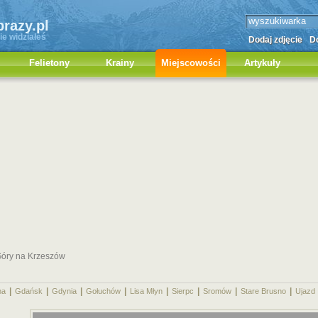
brazy.pl
ie widziałeś
Dodaj zdjęcie
Do
Felietony
Krainy
Miejscowości
Artykuły
Góry na Krzeszów
|
|
|
|
|
|
|
|
na
Gdańsk
Gdynia
Gołuchów
Lisa Młyn
Sierpc
Sromów
Stare Brusno
Ujazd