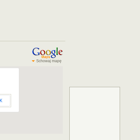
Schowaj mapę
K