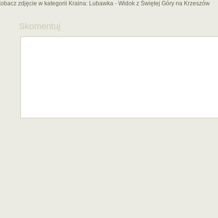
obacz zdjęcie w kategorii Kraina:
Lubawka - Widok z Świętej Góry na Krzeszów
Skomentuj