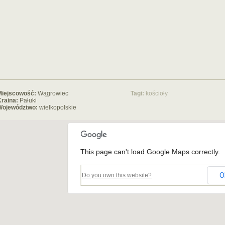
Miejscowość:
Wągrowiec
Tagi:
kościoły
raina:
Pałuki
Województwo:
wielkopolskie
This page can't load Google Maps correctly.
O
Do you own this website?