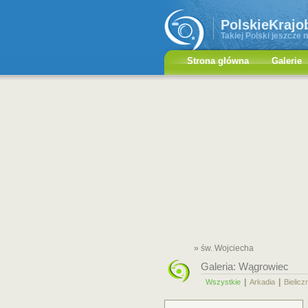
PolskieKrajo
Takiej Polski jeszcze n
Strona główna
Galerie
» św. Wojciecha
Galeria:
Wągrowiec
|
|
Wszystkie
Arkadia
Bielicz