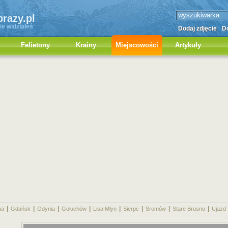
brazy.pl
ie widziałeś
Dodaj zdjęcie
Do
Felietony
Krainy
Miejscowości
Artykuły
|
|
|
|
|
|
|
|
na
Gdańsk
Gdynia
Gołuchów
Lisa Młyn
Sierpc
Sromów
Stare Brusno
Ujazd