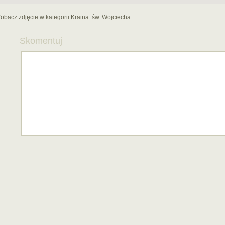
obacz zdjęcie w kategorii Kraina:
św. Wojciecha
Skomentuj