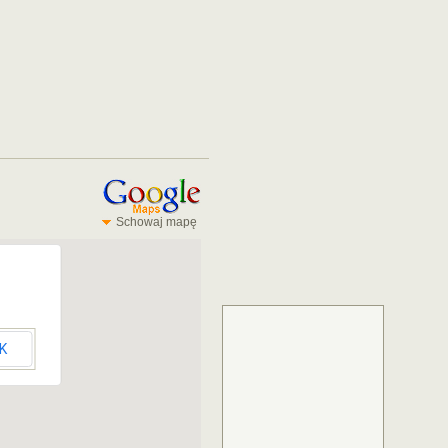
Schowaj mapę
K