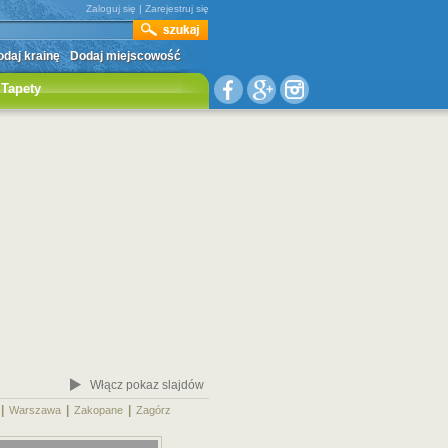
Zaloguj się
|
Zarejestruj się
daj krainę
Dodaj miejscowość
Tapety
Włącz pokaz slajdów
|
|
|
|
Warszawa
Zakopane
Zagórz