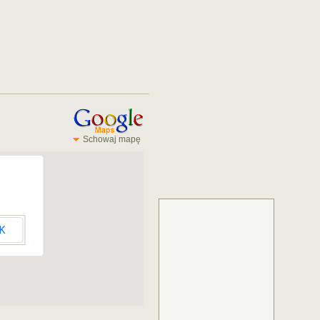
Schowaj mapę
K