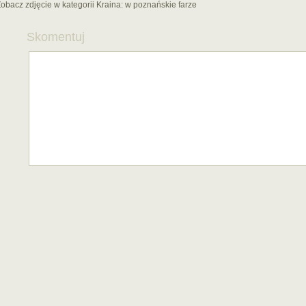
obacz zdjęcie w kategorii Kraina:
w poznańskie farze
Skomentuj