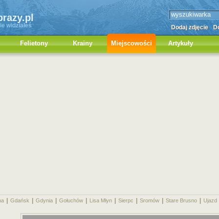
brazy.pl
ie widziałeś
Dodaj zdjęcie
Do
Felietony
Krainy
Miejscowości
Artykuły
|
|
|
|
|
|
|
|
na
Gdańsk
Gdynia
Gołuchów
Lisa Młyn
Sierpc
Sromów
Stare Brusno
Ujazd