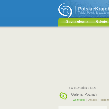
PolskieKrajo
Takiej Polski jeszcze n
Strona główna
Galerie
» w poznańskie farze
Galeria:
Poznań
|
|
Wszystkie
Arkadia
Bielicz