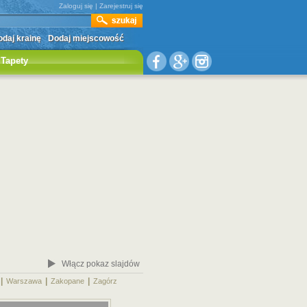
Zaloguj się
|
Zarejestruj się
daj krainę
Dodaj miejscowość
Tapety
Włącz pokaz slajdów
|
|
|
|
Warszawa
Zakopane
Zagórz