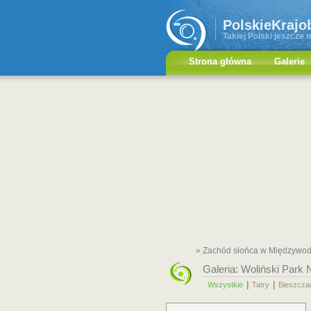
PolskieKrajo
Takiej Polski jeszcze n
Strona główna
Galerie
» Zachód słońca w Międzywod
Galeria:
Woliński Park 
|
|
Wszystkie
Tatry
Bieszcza