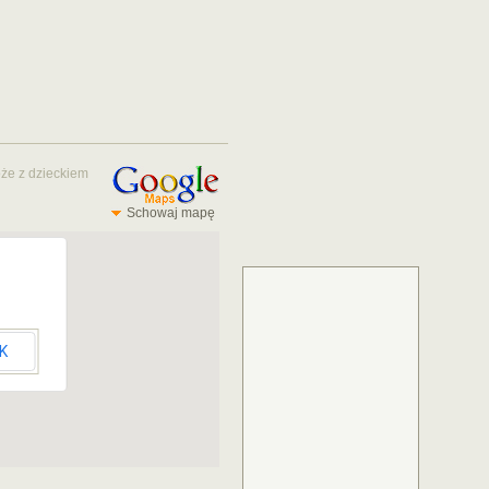
że z dzieckiem
Schowaj mapę
K