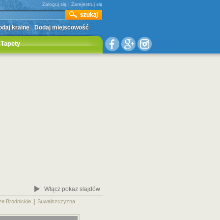
Zaloguj się
|
Zarejestruj się
daj krainę
Dodaj miejscowość
Tapety
Włącz pokaz slajdów
|
|
ze Brodnickie
Suwalszczyzna