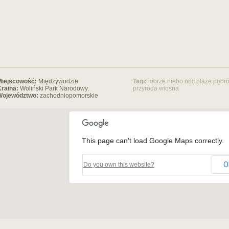
Miejscowość:
Międzywodzie
Tagi:
morze
niebo
noc
plaże
podró
raina:
Woliński Park Narodowy.
przyroda
wiosna
Województwo:
zachodniopomorskie
This page can't load Google Maps correctly.
O
Do you own this website?