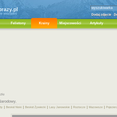
brazy.pl
ie widziałeś
Dodaj zdjęcie
Do
Felietony
Krainy
Miejscowości
Artykuły
ziu
Narodowy.
|
|
|
|
|
|
dy
Beskid Niski
Beskid Żywiecki
Lasy Janowskie
Roztocze
Mazowsze
Pojezier