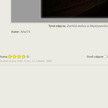
Tytuł zdjęcia:
Zachód słońca w Międzywodzi
Autor:
Artur74
Ocena
Oceń zdjęcie
Średnia ocena: 4.00 Ocen: 13 Odsłon: 3865