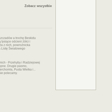
Zobacz wszystkie
eszczadów a trochę Beskidu
tysiące odcieni żółci i
za z nich, powroźnicka
a Listę Światowego
nich - Przehyby i Radziejowej
tępne. Drugie pasmo,
erchomla, Pusta Wielka i...
nie polecamy.