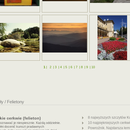
1
|
2
|
3
|
4
|
5
|
6
|
7
|
8
|
9
|
10
y / Felietony
8 najwyższych szczytów Ko
ie cerkwie (felieton)
10 najpiękniejszych cerkw
poznawać je niespiesznie. Każdą oddzielnie.
łni docenić kunszt pradawnych
Powroźnik. Najstarsza łe