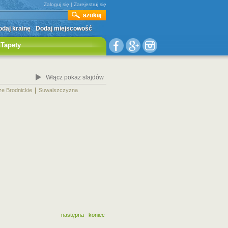
Zaloguj się
|
Zarejestruj się
daj krainę
Dodaj miejscowość
Tapety
Włącz pokaz slajdów
|
|
ze Brodnickie
Suwalszczyzna
następna
koniec