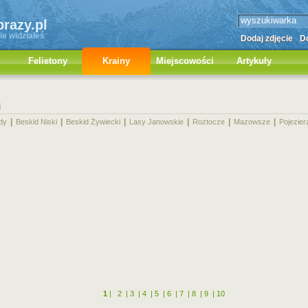
brazy.pl
ie widziałeś
Dodaj zdjęcie
Do
Felietony
Krainy
Miejscowości
Artykuły
i
|
|
|
|
|
|
dy
Beskid Niski
Beskid Żywiecki
Lasy Janowskie
Roztocze
Mazowsze
Pojezier
1
|
2
|
3
|
4
|
5
|
6
|
7
|
8
|
9
|
10