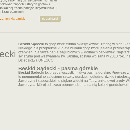
ych, żeby nasycić się pięknem ich dzieł,
makować zapachu starych gontów i
do każdej trzeba podejść indywidualnie. Z
 i zauroczeniem.
zymon Narożniak
czytaj dalej
Beskid Sądecki
to góry, które trudno sklasyfikować. Trochę w nich Bi
Niskiego. Są przepiękne kudłate bukami góry, które jesienią przybierają 
ecki
czerwieni. Są także banie zagubionych w dolinach cerkiewek. Najstars
świątynia pod wezwaniem św. Jakuba, została wpisana w 2013 roku n
Dziedzictwa UNESCO.
Beskid Sądecki - pasma górskie
Beskid Sądeck
i to, przede wszystkim, dwa pasma górskie. Pierwsze z 
to monumentalne zalesione szczyty górskie... odludne, dzikie i niedos
Jaworzyny i Łabowskiej, to piękne widoki na Tatry, unikatowej urody Wi
Jaworzyna, której od czasu poprowadzenia na nią kolejki gondolowej 