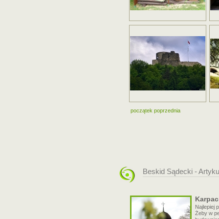
początek
poprzednia
Beskid Sądecki - Artykuł
Karpack
Najlepiej 
Żeby w pe