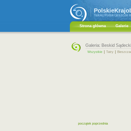
PolskieKrajo
Takiej Polski jeszcze n
Strona główna
Galerie
Galeria: Beskid Sądeck
|
|
Wszystkie
Tatry
Bieszcza
początek
poprzednia