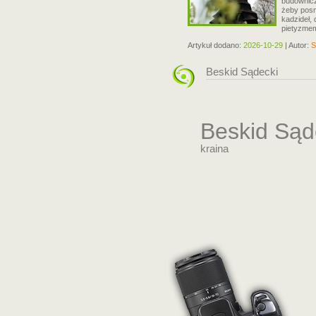
budownicz
żeby pos
kadzideł, 
pietyzmem
Artykuł dodano:
2026-10-29
| Autor:
S
Beskid Sądecki
Beskid Sąd
kraina