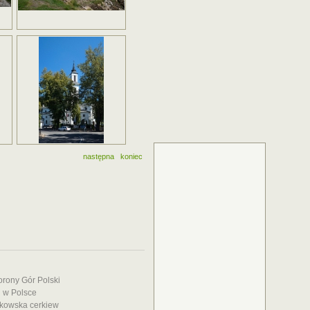
następna
koniec
rony Gór Polski
i w Polsce
mkowska cerkiew