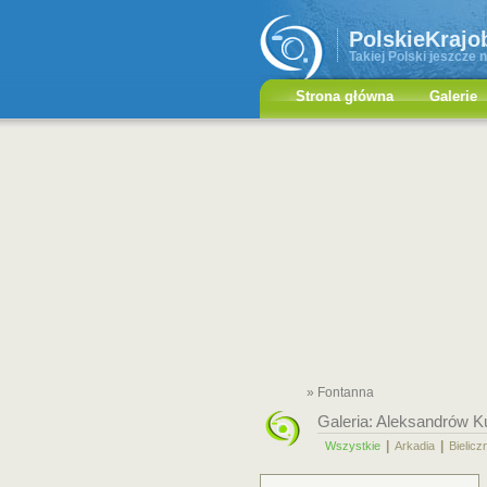
PolskieKrajo
Takiej Polski jeszcze n
Strona główna
Galerie
» Fontanna
Galeria:
Aleksandrów K
|
|
Wszystkie
Arkadia
Bielicz