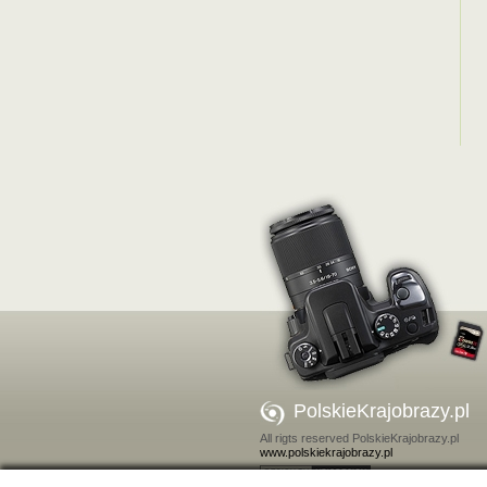
PolskieKrajobrazy.pl
All rigts reserved PolskieKrajobrazy.pl
www.polskiekrajobrazy.pl