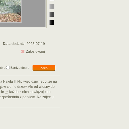
Data dodania:
2023-07-19
Zgłoś uwagi
obre
Bardzo dobre
oceń
a Pawła II. Nic więc dziwnego, że na
ć w cieniu drzew. Ale od wiosny do
łcie  każda z nich nawiązuje do
ezpośrednio z parkiem. Na zdjęciu: