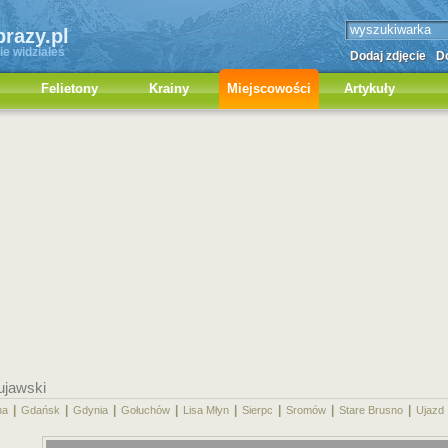
brazy.pl
ie widziałeś
Dodaj zdjęcie
Do
Felietony
Krainy
Miejscowości
Artykuły
ujawski
|
|
|
|
|
|
|
|
na
Gdańsk
Gdynia
Gołuchów
Lisa Młyn
Sierpc
Sromów
Stare Brusno
Ujazd