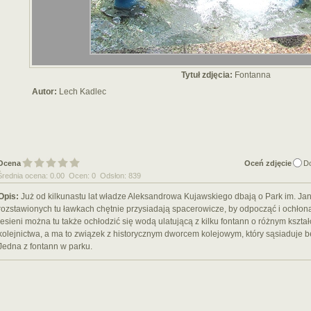
Tytuł zdjęcia:
Fontanna
Autor:
Lech Kadlec
Ocena
Oceń zdjęcie
D
Średnia ocena: 0.00 Ocen: 0 Odsłon: 839
Opis:
Już od kilkunastu lat władze Aleksandrowa Kujawskiego dbają o Park im. Jan
rozstawionych tu ławkach chętnie przysiadają spacerowicze, by odpocząć i ochłoną
jesieni można tu także ochłodzić się wodą ulatującą z kilku fontann o różnym kszta
kolejnictwa, a ma to związek z historycznym dworcem kolejowym, który sąsiaduje b
Jedna z fontann w parku.