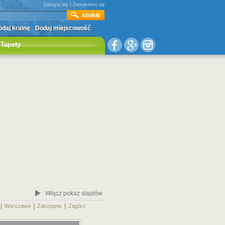
Zaloguj się
|
Zarejestruj się
daj krainę
Dodaj miejscowość
Tapety
Włącz pokaz slajdów
|
|
|
|
Warszawa
Zakopane
Zagórz