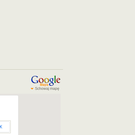
Schowaj mapę
K