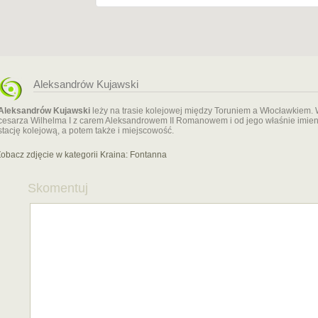
Aleksandrów Kujawski
Aleksandrów Kujawski
leży na trasie kolejowej między Toruniem a Włocławkiem. W 
cesarza Wilhelma I z carem Aleksandrowem II Romanowem i od jego właśnie imien
stację kolejową, a potem także i miejscowość.
obacz zdjęcie w kategorii Kraina:
Fontanna
Skomentuj