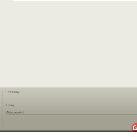
Polecamy:
Krainy:
Miejscowości: