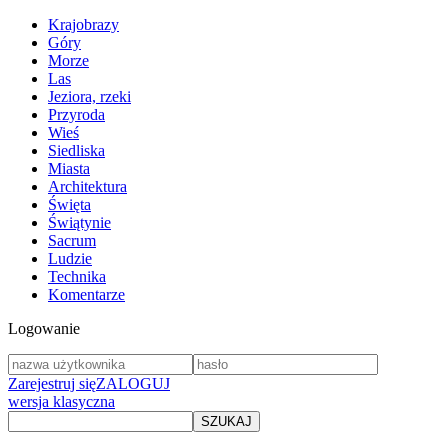
Krajobrazy
Góry
Morze
Las
Jeziora, rzeki
Przyroda
Wieś
Siedliska
Miasta
Architektura
Święta
Świątynie
Sacrum
Ludzie
Technika
Komentarze
Logowanie
Zarejestruj się
ZALOGUJ
wersja klasyczna