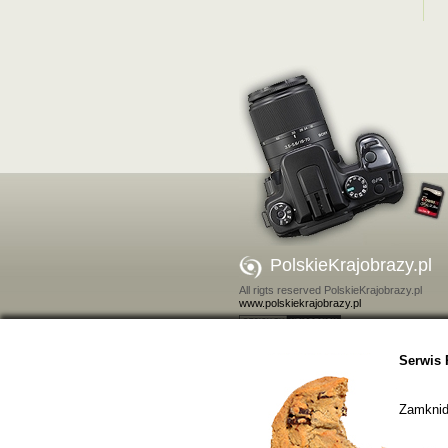
PolskieKrajobrazy.pl
All rigts reserved PolskieKrajobrazy.pl
www.polskiekrajobrazy.pl
Kontakt
Serwis 
Zamkniďż