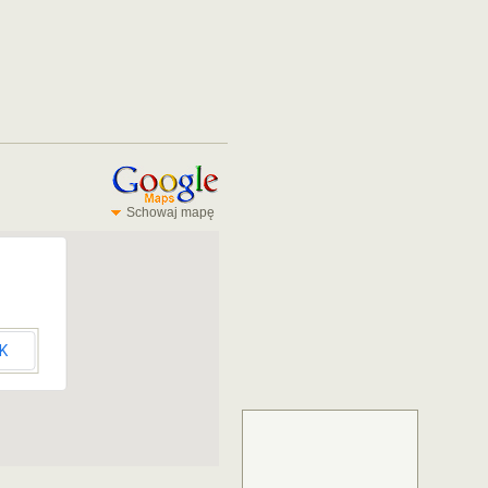
Schowaj mapę
K