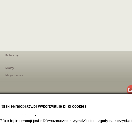
Polecamy:
Krainy:
Miejscowości:
PolskieKrajobrazy.pl wykorzystuje pliki cookies
˝cie tej informacji jest rďż˝wnoznaczne z wyraďż˝eniem zgody na korzystani