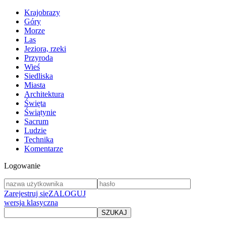
Krajobrazy
Góry
Morze
Las
Jeziora, rzeki
Przyroda
Wieś
Siedliska
Miasta
Architektura
Święta
Świątynie
Sacrum
Ludzie
Technika
Komentarze
Logowanie
Zarejestruj się
ZALOGUJ
wersja klasyczna