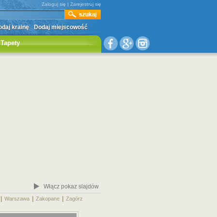
Zaloguj się
|
Zarejestruj się
daj krainę
Dodaj miejscowość
Tapety
Włącz pokaz slajdów
|
|
|
|
Warszawa
Zakopane
Zagórz