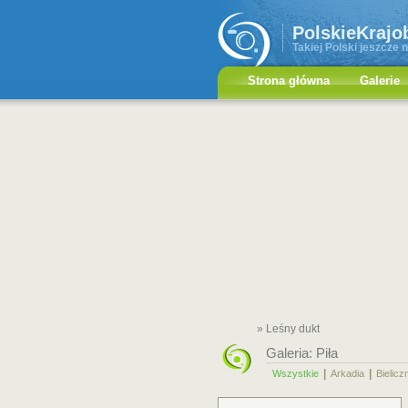
PolskieKrajo
Takiej Polski jeszcze n
Strona główna
Galerie
» Leśny dukt
Galeria:
Piła
|
|
Wszystkie
Arkadia
Bielicz