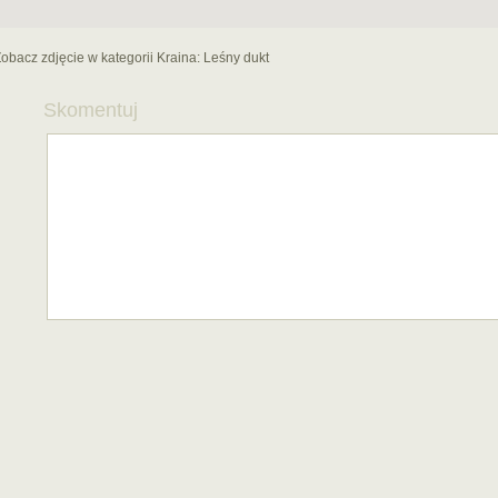
obacz zdjęcie w kategorii Kraina:
Leśny dukt
Skomentuj