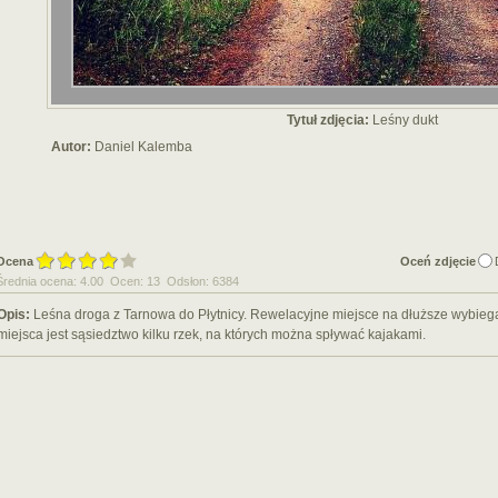
Tytuł zdjęcia:
Leśny dukt
Autor:
Daniel Kalemba
Ocena
Oceń zdjęcie
Średnia ocena: 4.00 Ocen: 13 Odsłon: 6384
Opis:
Leśna droga z Tarnowa do Płytnicy. Rewelacyjne miejsce na dłuższe wybie
miejsca jest sąsiedztwo kilku rzek, na których można spływać kajakami.