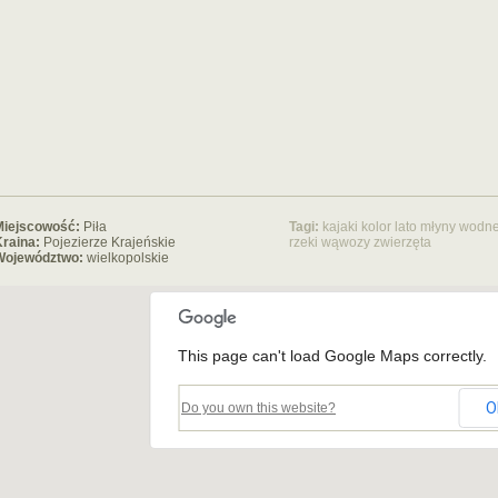
Miejscowość:
Piła
Tagi:
kajaki
kolor
lato
młyny wodn
raina:
Pojezierze Krajeńskie
rzeki
wąwozy
zwierzęta
Województwo:
wielkopolskie
This page can't load Google Maps correctly.
O
Do you own this website?