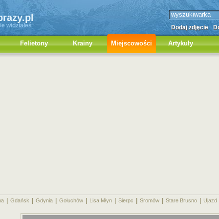
brazy.pl
ie widziałeś
Dodaj zdjęcie
Do
Felietony
Krainy
Miejscowości
Artykuły
|
|
|
|
|
|
|
|
na
Gdańsk
Gdynia
Gołuchów
Lisa Młyn
Sierpc
Sromów
Stare Brusno
Ujazd