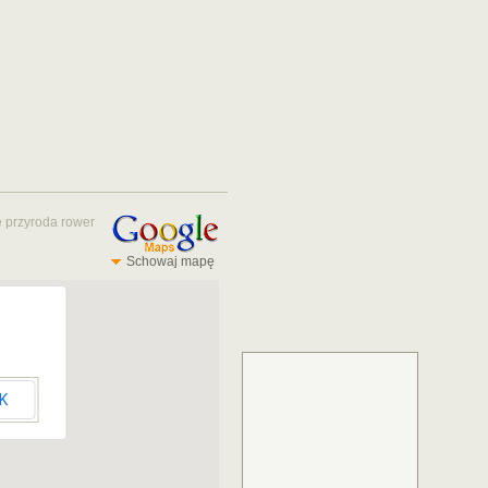
e
przyroda
rower
Schowaj mapę
K