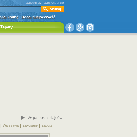
Zaloguj się
|
Zarejestruj się
daj krainę
Dodaj miejscowość
Tapety
Włącz pokaz slajdów
|
|
|
|
Warszawa
Zakopane
Zagórz