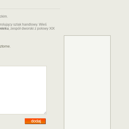
ckim.
trolujący szlak handlowy. Wieś
 wieku
, zespół dworski z połowy XIX
ztorne.