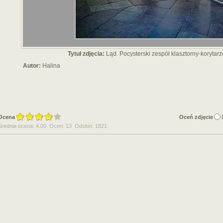
Tytuł zdjęcia:
Ląd. Pocysterski zespół klasztorny-korytarz
Autor:
Halina
Ocena
Oceń zdjęcie
Średnia ocena: 4.00 Ocen: 13 Odsłon: 1821