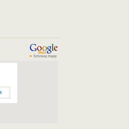
Schowaj mapę
K