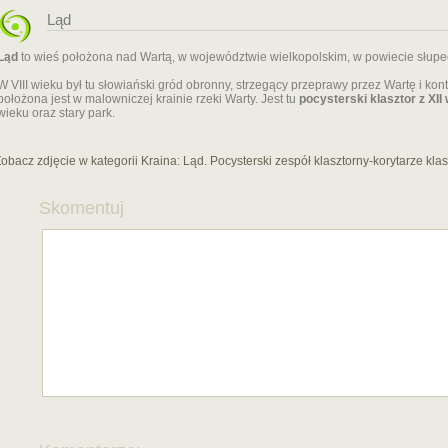
Ląd
Ląd
to wieś położona nad Wartą, w województwie wielkopolskim, w powiecie słupe
W VIII wieku był tu słowiański gród obronny, strzegący przeprawy przez Wartę i kon
położona jest w malowniczej krainie rzeki Warty. Jest tu
pocysterski klasztor z XII
wieku oraz stary park.
obacz zdjęcie w kategorii Kraina:
Ląd. Pocysterski zespół klasztorny-korytarze klas
Skomentuj