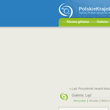
PolskieKrajo
Takiej Polski jeszcze n
Strona główna
Galerie
» Ląd. Pocysterski zespół klas
Galeria:
Ląd
|
|
Wszystkie
Arkadia
Bielicz