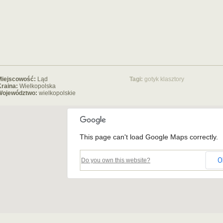
Miejscowość:
Ląd
Tagi:
gotyk
klasztory
raina:
Wielkopolska
Województwo:
wielkopolskie
This page can't load Google Maps correctly.
O
Do you own this website?