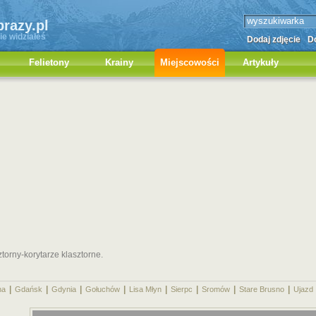
brazy.pl
ie widziałeś
Dodaj zdjęcie
Do
Felietony
Krainy
Miejscowości
Artykuły
ztorny-korytarze klasztorne.
|
|
|
|
|
|
|
|
na
Gdańsk
Gdynia
Gołuchów
Lisa Młyn
Sierpc
Sromów
Stare Brusno
Ujazd