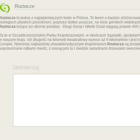
Roztocze
Roztocze
to jedna z najpiękniejszych krain w Polsce. To teren o bardzo zróżnicow
rozległych płaskich przestrzeni, poprzez dzikie puszcze, na iście górskich widoka
Roztocza
leżące po stronie polskiej - Długi Goraj i Wielki Dział sięgają prawie 400
Za to w Szczebrzeszyńskim Parku Krajobrazowym, w okolicach Sąsiadki, spotykam
w naszym kraju. Ich długość na kilometr kwadratowy wynosi aż 9 kilometrów i jest 
Europie. Niemniej najbardziej charakterystycznym krajobrazem
Roztocza
są przep
poprzecinane nitkami miedz, z rosnącymi tu i ówdzie samotnymi drzewami owocow
Skomentuj