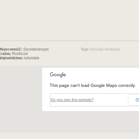
Miejscowość:
Szczebrzeszyn
Tagi:
kościoły
renesans
raina:
Roztocze
Województwo:
lubelskie
This page can't load Google Maps correctly.
O
Do you own this website?