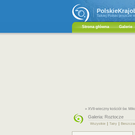
PolskieKrajo
Takiej Polski jeszcze n
Strona główna
Galerie
» XVII-wieczny kościół św. Mik
Galeria:
Roztocze
|
|
Wszystkie
Tatry
Bieszcza