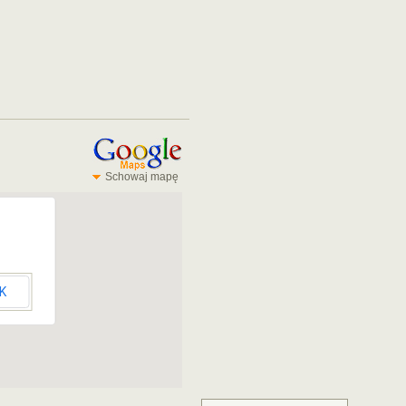
Schowaj mapę
K