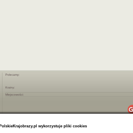
Polecamy:
Krainy:
Miejscowości:
PolskieKrajobrazy.pl wykorzystuje pliki cookies