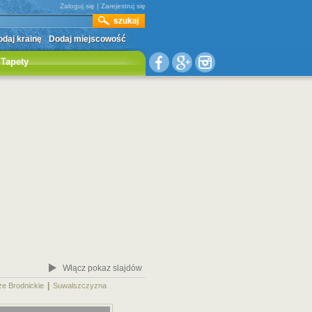
Zaloguj się
|
Zarejestruj się
daj krainę
Dodaj miejscowość
Tapety
Włącz pokaz slajdów
|
|
ze Brodnickie
Suwalszczyzna