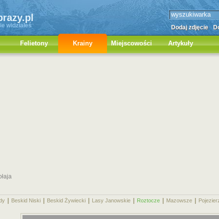
brazy.pl
ie widziałeś
Dodaj zdjęcie
Do
Felietony
Krainy
Miejscowości
Artykuły
ołaja
|
|
|
|
|
|
dy
Beskid Niski
Beskid Żywiecki
Lasy Janowskie
Roztocze
Mazowsze
Pojezier