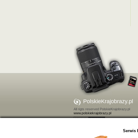
PolskieKrajobrazy.pl
All rigts reserved PolskieKrajobrazy.pl
www.polskiekrajobrazy.pl
Kontakt
Serwis 