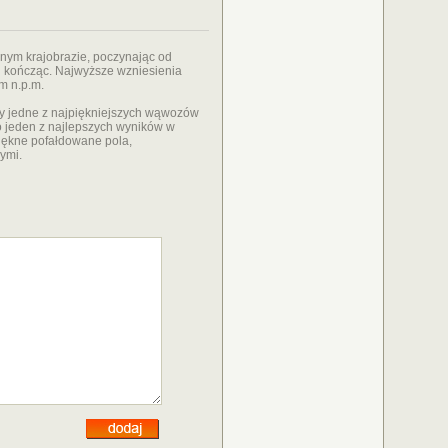
anym krajobrazie, poczynając od
ch kończąc. Najwyższe wzniesienia
 m n.p.m.
y jedne z najpiękniejszych wąwozów
to jeden z najlepszych wyników w
iękne pofałdowane pola,
ymi.