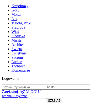
Krajobrazy
Góry
Morze
Las
Jeziora, rzeki
Przyroda
Wieś
Siedliska
Miasta
Architektura
Święta
Świątynie
Sacrum
Ludzie
Technika
Komentarze
Logowanie
Zarejestruj się
ZALOGUJ
wersja klasyczna