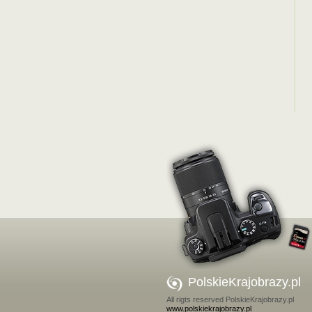
PolskieKrajobrazy.pl
All rigts reserved PolskieKrajobrazy.pl
www.polskiekrajobrazy.pl