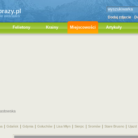
brazy.pl
ie widziałeś
Dodaj zdjęcie
Do
Felietony
Krainy
Miejscowości
Artykuły
iastowska
|
|
|
|
|
|
|
|
na
Gdańsk
Gdynia
Gołuchów
Lisa Młyn
Sierpc
Sromów
Stare Brusno
Ujazd