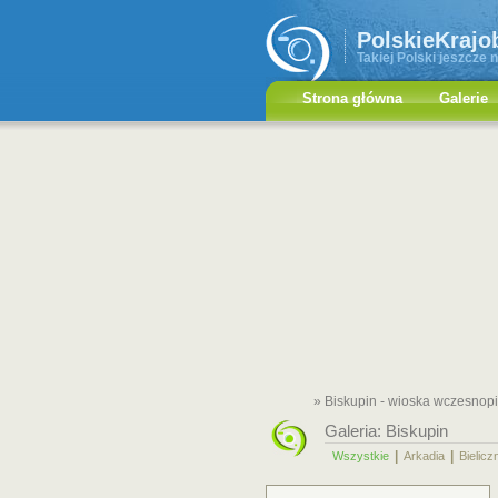
PolskieKrajo
Takiej Polski jeszcze n
Strona główna
Galerie
» Biskupin - wioska wczesnop
Galeria:
Biskupin
|
|
Wszystkie
Arkadia
Bielicz