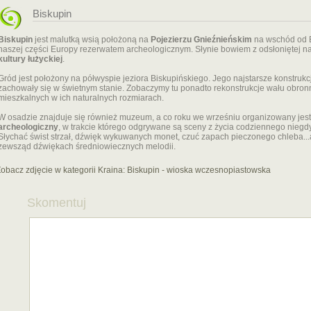
Biskupin
Biskupin
jest malutką wsią położoną na
Pojezierzu Gnieźnieńskim
na wschód od B
naszej części Europy rezerwatem archeologicznym. Słynie bowiem z odsłoniętej na
kultury łużyckiej
.
Gród jest położony na półwyspie jeziora Biskupińskiego. Jego najstarsze konstruk
zachowały się w świetnym stanie. Zobaczymy tu ponadto rekonstrukcje wału obronn
mieszkalnych w ich naturalnych rozmiarach.
W osadzie znajduje się również muzeum, a co roku we wrześniu organizowany jes
archeologiczny
, w trakcie którego odgrywane są sceny z życia codziennego nieg
Słychać świst strzał, dźwięk wykuwanych monet, czuć zapach pieczonego chleba...
zewsząd dźwiękach średniowiecznych melodii.
obacz zdjęcie w kategorii Kraina:
Biskupin - wioska wczesnopiastowska
Skomentuj