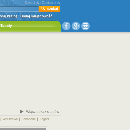
Zaloguj się
|
Zarejestruj się
daj krainę
Dodaj miejscowość
Tapety
Włącz pokaz slajdów
|
|
|
|
Warszawa
Zakopane
Zagórz