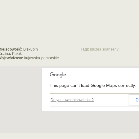
Miejscowość:
Biskupin
Tagi:
muzea
skanseny
raina:
Pałuki
Województwo:
kujawsko-pomorskie
This page can't load Google Maps correctly.
O
Do you own this website?