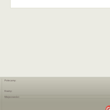
Polecamy:
Krainy:
Miejscowości: