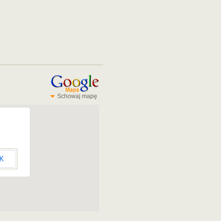
Schowaj mapę
K