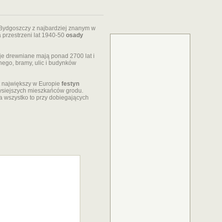
ydgoszczy z najbardziej znanym w
 przestrzeni lat 1940-50
osady
cje drewniane mają ponad 2700 lat i
ego, bramy, ulic i budynków
t największy w Europie
festyn
dysiejszych mieszkańców grodu.
a wszystko to przy dobiegających