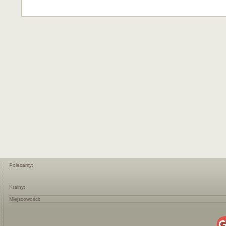
Polecamy:
Krainy:
Miejscowości: