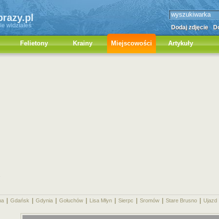
brazy.pl
ie widziałeś
Dodaj zdjęcie
Do
Felietony
Krainy
Miejscowości
Artykuły
e
|
|
|
|
|
|
|
|
na
Gdańsk
Gdynia
Gołuchów
Lisa Młyn
Sierpc
Sromów
Stare Brusno
Ujazd