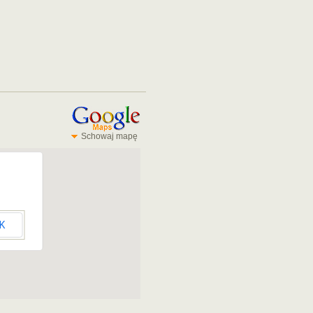
Schowaj mapę
K