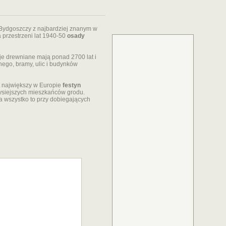
ydgoszczy z najbardziej znanym w
 przestrzeni lat 1940-50
osady
cje drewniane mają ponad 2700 lat i
ego, bramy, ulic i budynków
t największy w Europie
festyn
dysiejszych mieszkańców grodu.
a wszystko to przy dobiegających