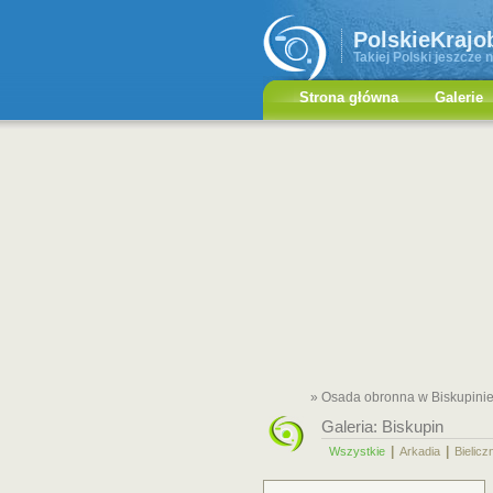
PolskieKrajo
Takiej Polski jeszcze n
Strona główna
Galerie
» Osada obronna w Biskupini
Galeria:
Biskupin
|
|
Wszystkie
Arkadia
Bielicz