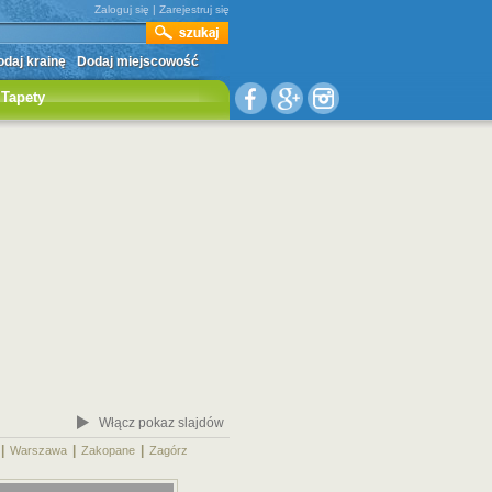
Zaloguj się
|
Zarejestruj się
daj krainę
Dodaj miejscowość
Tapety
Włącz pokaz slajdów
|
|
|
|
Warszawa
Zakopane
Zagórz