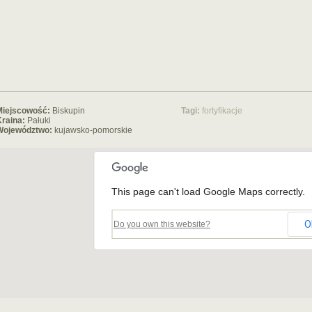
Miejscowość:
Biskupin
Tagi:
fortyfikacje
raina:
Pałuki
Województwo:
kujawsko-pomorskie
This page can't load Google Maps correctly.
O
Do you own this website?