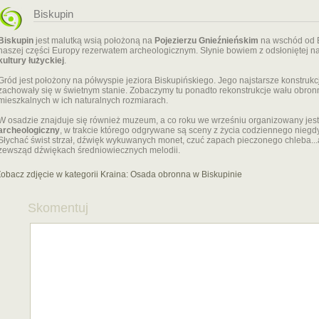
Biskupin
Biskupin
jest malutką wsią położoną na
Pojezierzu Gnieźnieńskim
na wschód od B
naszej części Europy rezerwatem archeologicznym. Słynie bowiem z odsłoniętej na
kultury łużyckiej
.
Gród jest położony na półwyspie jeziora Biskupińskiego. Jego najstarsze konstruk
zachowały się w świetnym stanie. Zobaczymy tu ponadto rekonstrukcje wału obronn
mieszkalnych w ich naturalnych rozmiarach.
W osadzie znajduje się również muzeum, a co roku we wrześniu organizowany jes
archeologiczny
, w trakcie którego odgrywane są sceny z życia codziennego nieg
Słychać świst strzał, dźwięk wykuwanych monet, czuć zapach pieczonego chleba...
zewsząd dźwiękach średniowiecznych melodii.
obacz zdjęcie w kategorii Kraina:
Osada obronna w Biskupinie
Skomentuj