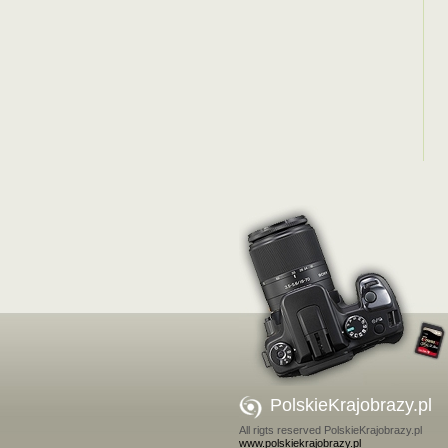
PolskieKrajobrazy.pl
All rigts reserved PolskieKrajobrazy.pl
www.polskiekrajobrazy.pl