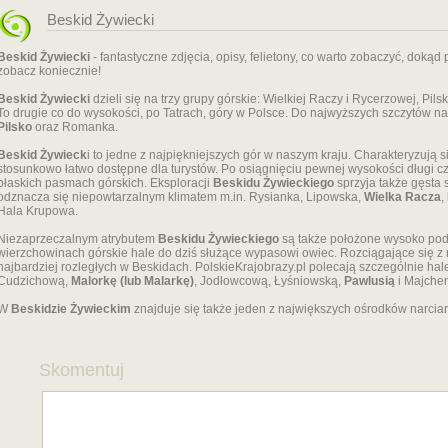
Beskid Żywiecki
Beskid Żywiecki
- fantastyczne zdjęcia, opisy, felietony, co warto zobaczyć, doką
zobacz koniecznie!
Beskid Żywiecki
dzieli się na trzy grupy górskie: Wielkiej Raczy i Rycerzowej, Pils
To drugie co do wysokości, po Tatrach, góry w Polsce. Do najwyższych szczytów n
Pilsko
oraz Romanka.
Beskid Żywieck
i to jedne z najpiękniejszych gór w naszym kraju. Charakteryzują
stosunkowo łatwo dostępne dla turystów. Po osiągnięciu pewnej wysokości długi
płaskich pasmach górskich. Eksploracji
Beskidu Żywieckiego
sprzyja także gęsta s
odznacza się niepowtarzalnym klimatem m.in. Rysianka, Lipowska,
Wielka Racza
,
Hala Krupowa.
Niezaprzeczalnym atrybutem
Beskidu Żywieckiego
są także położone wysoko pod 
wierzchowinach górskie hale do dziś służące wypasowi owiec. Rozciągające się z 
najbardziej rozległych w Beskidach. PolskieKrajobrazy.pl polecają szczególnie ha
Cudzichową,
Malorkę (lub Malarkę)
, Jodłowcową, Łyśniowską,
Pawlusią
i Majche
W
Beskidzie Żywieckim
znajduje się także jeden z największych ośrodków narcia
Skomentuj