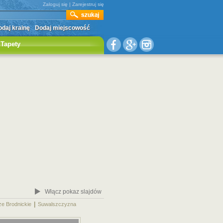
Zaloguj się
|
Zarejestruj się
daj krainę
Dodaj miejscowość
Tapety
Włącz pokaz slajdów
|
|
ze Brodnickie
Suwalszczyzna