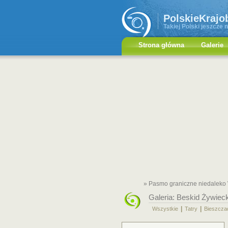
PolskieKrajo
Takiej Polski jeszcze n
Strona główna
Galerie
» Pasmo graniczne niedaleko W
Galeria:
Beskid Żywieck
|
|
Wszystkie
Tatry
Bieszcza