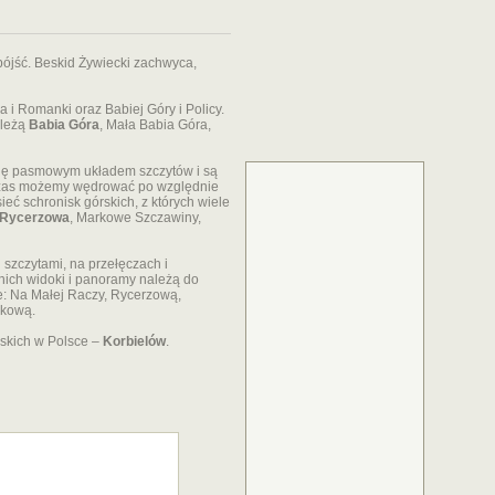
d pójść. Beskid Żywiecki zachwyca,
ka i Romanki oraz Babiej Góry i Policy.
ależą
Babia Góra
, Mała Babia Góra,
 się pasmowym układem szczytów i są
 czas możemy wędrować po względnie
ieć schronisk górskich, z których wiele
Rycerzowa
, Markowe Szczawiny,
szczytami, na przełęczach i
nich widoki i panoramy należą do
le: Na Małej Raczy, Rycerzową,
rkową.
rskich w Polsce –
Korbielów
.