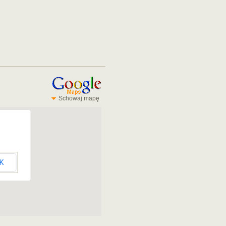
Schowaj mapę
K