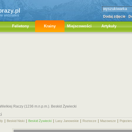
brazy.pl
ie widziałeś
Dodaj zdjęcie
Do
Felietony
Krainy
Miejscowości
Artykuły
ielkiej Raczy (1236 m.n.p.m.). Beskid Żywiecki
i
|
|
|
|
|
|
dy
Beskid Niski
Beskid Żywiecki
Lasy Janowskie
Roztocze
Mazowsze
Pojezier