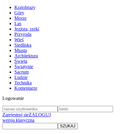
Krajobrazy
Góry
Morze
Las
Jeziora, rzeki
Przyroda
Wieś
Siedliska
Miasta
Architektura
Święta
Świątynie
Sacrum
Ludzie
Technika
Komentarze
Logowanie
Zarejestruj się
ZALOGUJ
wersja klasyczna