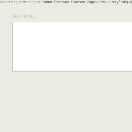
obacz zdjęcie w kategorii Kraina:
Pszczyna. Skansen: Zagroda wsi pszczyńskiej.W
Skomentuj