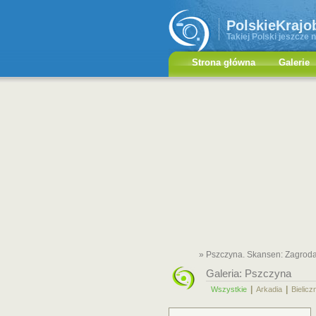
PolskieKrajo
Takiej Polski jeszcze n
Strona główna
Galerie
» Pszczyna. Skansen: Zagroda
Galeria:
Pszczyna
|
|
Wszystkie
Arkadia
Bielicz