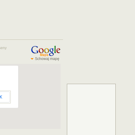
seny
Schowaj mapę
K