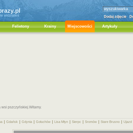
brazy.pl
ie widziałeś
Dodaj zdjęcie
Do
Felietony
Krainy
Miejscowości
Artykuły
 wsi pszczyńskiej.Witamy.
|
|
|
|
|
|
|
|
na
Gdańsk
Gdynia
Gołuchów
Lisa Młyn
Sierpc
Sromów
Stare Brusno
Ujazd