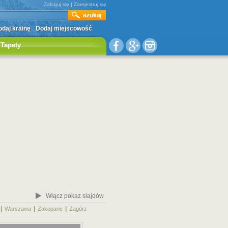
Zaloguj się
|
Zarejestruj się
daj krainę
Dodaj miejscowość
Tapety
Włącz pokaz slajdów
|
|
|
|
Warszawa
Zakopane
Zagórz