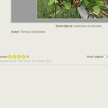
Tytuł zdjęcia:
kapliczka na drzewie
Autor:
Tomasz Dejtrowski
Ocena
Oceń zdjęcie
Średnia ocena: 4.00 Ocen: 13 Odsłon: 3147