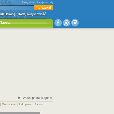
Zaloguj się
|
Zarejestruj się
daj krainę
Dodaj miejscowość
Tapety
Włącz pokaz slajdów
|
|
|
|
Warszawa
Zakopane
Zagórz