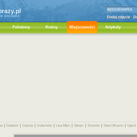
brazy.pl
ie widziałeś
Dodaj zdjęcie
Do
Felietony
Krainy
Miejscowości
Artykuły
|
|
|
|
|
|
|
|
na
Gdańsk
Gdynia
Gołuchów
Lisa Młyn
Sierpc
Sromów
Stare Brusno
Ujazd