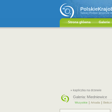
PolskieKrajo
Takiej Polski jeszcze n
Strona główna
Galerie
» kapliczka na drzewie
Galeria:
Miedniewice
|
|
Wszystkie
Arkadia
Bielicz