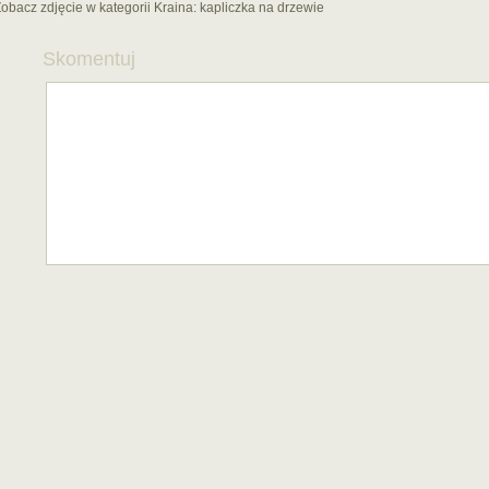
obacz zdjęcie w kategorii Kraina:
kapliczka na drzewie
Skomentuj