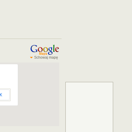
Schowaj mapę
K