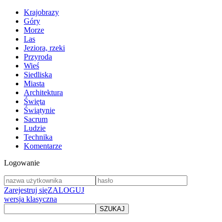
Krajobrazy
Góry
Morze
Las
Jeziora, rzeki
Przyroda
Wieś
Siedliska
Miasta
Architektura
Święta
Świątynie
Sacrum
Ludzie
Technika
Komentarze
Logowanie
Zarejestruj się
ZALOGUJ
wersja klasyczna