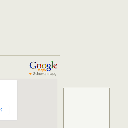
Schowaj mapę
K