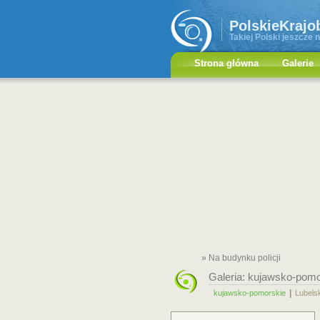
PolskieKrajo
Takiej Polski jeszcze n
Strona główna
Galerie
» Na budynku policji
Galeria:
kujawsko-pomo
|
kujawsko-pomorskie
Lubels