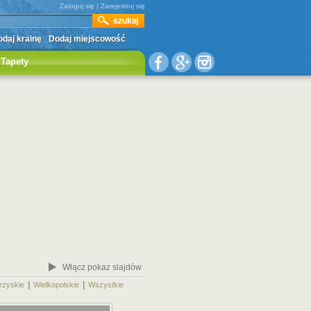
Zaloguj się
|
Zarejestruj się
daj krainę
Dodaj miejscowość
Tapety
Włącz pokaz slajdów
|
|
|
rzyskie
Wielkopolskie
Wszystkie