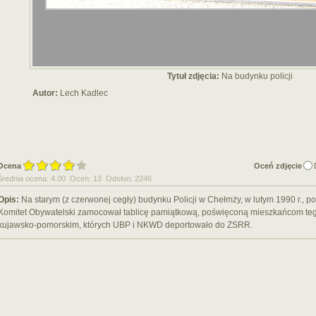
Tytuł zdjęcia:
Na budynku policji
Autor:
Lech Kadlec
Ocena
Oceń zdjęcie
Średnia ocena: 4.00 Ocen: 13 Odsłon: 2246
Opis:
Na starym (z czerwonej cegły) budynku Policji w Chełmży, w lutym 1990 r., 
Komitet Obywatelski zamocował tablicę pamiątkową, poświęconą mieszkańcom tego
kujawsko-pomorskim, których UBP i NKWD deportowało do ZSRR.