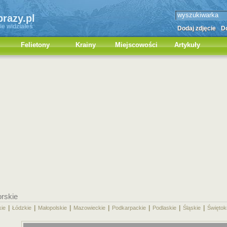
brazy.pl
ie widziałeś
Dodaj zdjęcie
Do
Felietony
Krainy
Miejscowości
Artykuły
rskie
|
|
|
|
|
|
|
kie
Łódzkie
Małopolskie
Mazowieckie
Podkarpackie
Podlaskie
Śląskie
Świętok