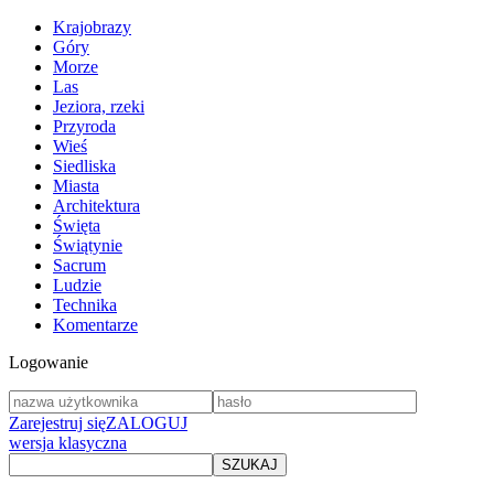
Krajobrazy
Góry
Morze
Las
Jeziora, rzeki
Przyroda
Wieś
Siedliska
Miasta
Architektura
Święta
Świątynie
Sacrum
Ludzie
Technika
Komentarze
Logowanie
Zarejestruj się
ZALOGUJ
wersja klasyczna