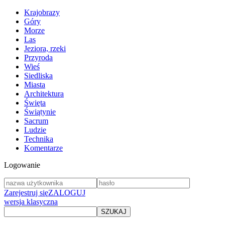
Krajobrazy
Góry
Morze
Las
Jeziora, rzeki
Przyroda
Wieś
Siedliska
Miasta
Architektura
Święta
Świątynie
Sacrum
Ludzie
Technika
Komentarze
Logowanie
Zarejestruj się
ZALOGUJ
wersja klasyczna