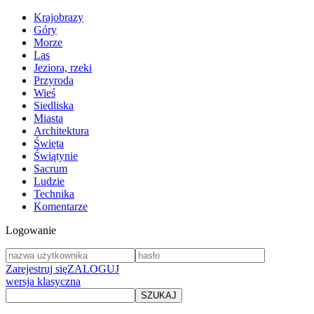
Krajobrazy
Góry
Morze
Las
Jeziora, rzeki
Przyroda
Wieś
Siedliska
Miasta
Architektura
Święta
Świątynie
Sacrum
Ludzie
Technika
Komentarze
Logowanie
Zarejestruj się
ZALOGUJ
wersja klasyczna