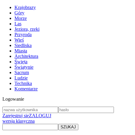
Krajobrazy
Góry
Morze
Las
Jeziora, rzeki
Przyroda
Wieś
Siedliska
Miasta
Architektura
Święta
Świątynie
Sacrum
Ludzie
Technika
Komentarze
Logowanie
Zarejestruj się
ZALOGUJ
wersja klasyczna