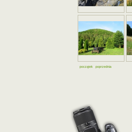
początek
poprzednia