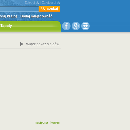
Zaloguj się
|
Zarejestruj się
daj krainę
Dodaj miejscowość
Tapety
Włącz pokaz slajdów
następna
koniec