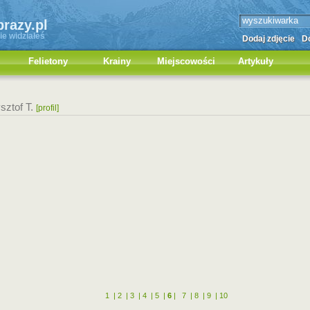
brazy.pl
ie widziałeś
Dodaj zdjęcie
Do
Felietony
Krainy
Miejscowości
Artykuły
sztof T.
[profil]
1
|
2
|
3
|
4
|
5
|
6
|
7
|
8
|
9
|
10