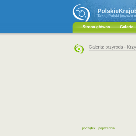
PolskieKrajo
Takiej Polski jeszcze n
Strona główna
Galerie
Galeria: przyroda -
Krzy
początek
poprzednia