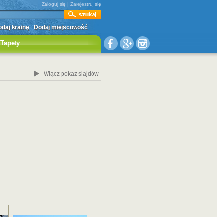
Zaloguj się
|
Zarejestruj się
daj krainę
Dodaj miejscowość
Tapety
Włącz pokaz slajdów