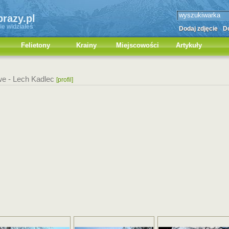
brazy.pl
ie widziałeś
Dodaj zdjęcie
Do
Felietony
Krainy
Miejscowości
Artykuły
we -
Lech Kadlec
[profil]