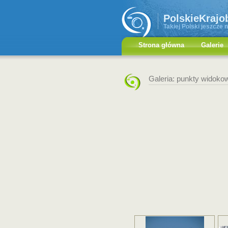
PolskieKrajo
Takiej Polski jeszcze n
Strona główna
Galerie
Galeria: punkty widoko