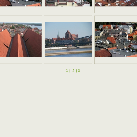
1
|
2
|
3