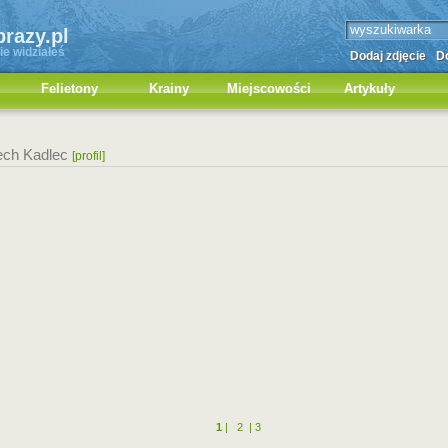
brazy.pl
ie widziałeś
Dodaj zdjęcie
Do
Felietony
Krainy
Miejscowości
Artykuły
ech Kadlec
[profil]
1
|
2
|
3