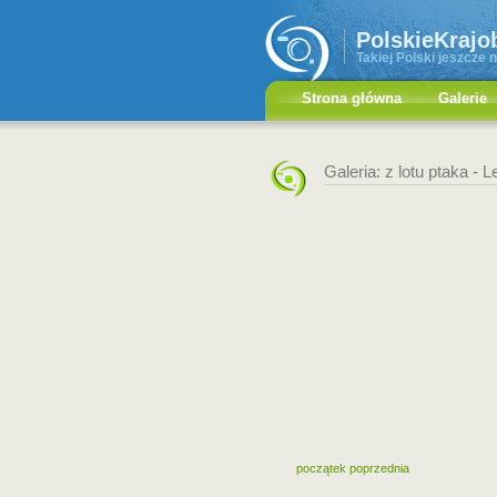
PolskieKrajo
Takiej Polski jeszcze n
Strona główna
Galerie
Galeria: z lotu ptaka -
L
początek
poprzednia