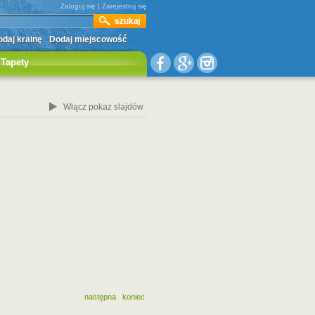
Zaloguj się
|
Zarejestruj się
daj krainę
Dodaj miejscowość
Tapety
Włącz pokaz slajdów
następna
koniec