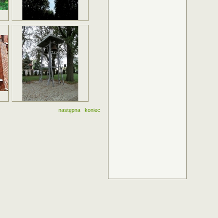
następna
koniec