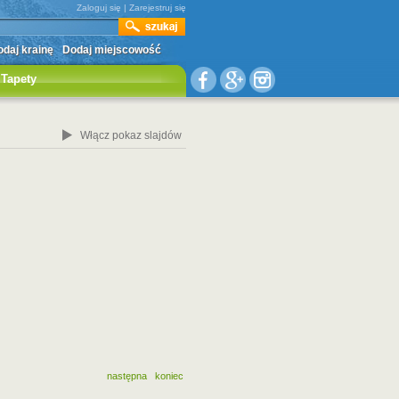
Zaloguj się
|
Zarejestruj się
daj krainę
Dodaj miejscowość
Tapety
Włącz pokaz slajdów
następna
koniec