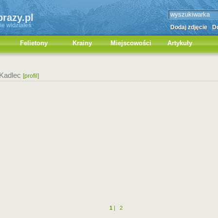
brazy.pl
ie widziałeś
Dodaj zdjęcie
Do
Felietony
Krainy
Miejscowości
Artykuły
Kadlec
[profil]
1
|
2