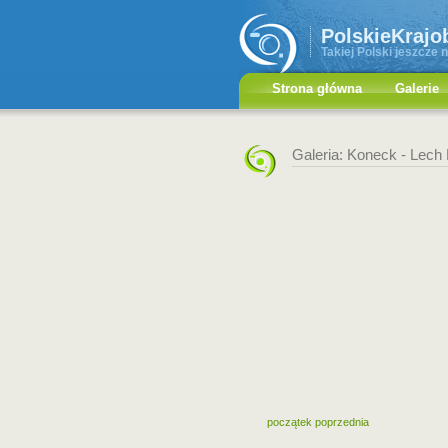
PolskieKrajo
Takiej Polski jeszcze n
Strona główna
Galerie
Galeria: Koneck -
Lech 
początek
poprzednia