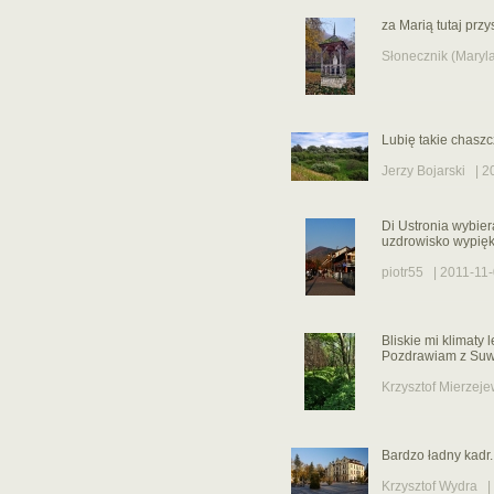
za Marią tutaj przy
Słonecznik (Maryl
Lubię takie chasz
Jerzy Bojarski
| 20
Di Ustronia wybier
uzdrowisko wypięk
piotr55
| 2011-11-
Bliskie mi klimaty
Pozdrawiam z Suw
Krzysztof Mierzeje
Bardzo ładny kadr..
Krzysztof Wydra
| 