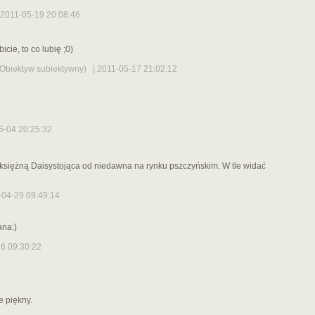
2011-05-19 20:08:46
icie, to co lubię ;0)
Obiektyw subiektywny)
| 2011-05-17 21:02:12
5-04 20:25:32
 księżną Daisystojąca od niedawna na rynku pszczyńskim. W tle widać
04-29 09:49:14
ana:)
6 09:30:22
e piękny.