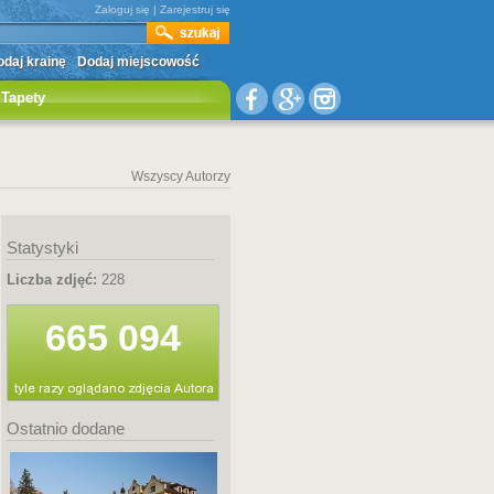
Zaloguj się
|
Zarejestruj się
daj krainę
Dodaj miejscowość
Tapety
Wszyscy Autorzy
Statystyki
Liczba zdjęć:
228
665 094
Ostatnio dodane