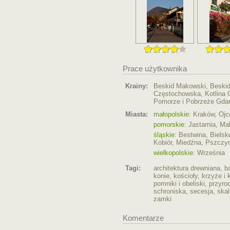
Prace użytkownika
Krainy:
Beskid Makowski
,
Beskid
Częstochowska
,
Kotlina
Pomorze i Pobrzeże Gda
Miasta:
małopolskie
:
Kraków
,
Ojc
pomorskie
:
Jastarnia
,
Mal
śląskie
:
Bestwina
,
Bielsk
Kobiór
,
Miedźna
,
Pszczy
wielkopolskie
:
Września
Tagi:
architektura drewniana
,
b
konie
,
kościoły
,
krzyże i 
pomniki i obeliski
,
przyro
schroniska
,
secesja
,
skal
zamki
Komentarze