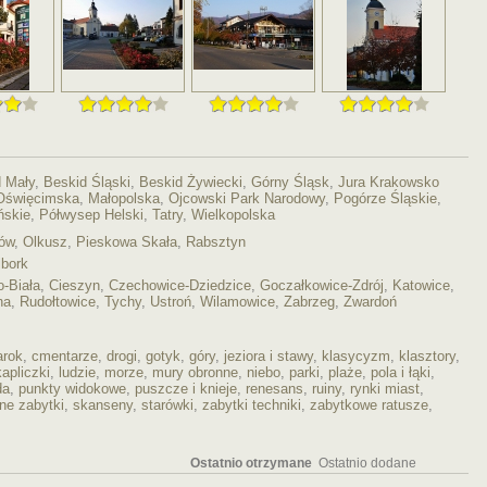
 Mały
,
Beskid Śląski
,
Beskid Żywiecki
,
Górny Śląsk
,
Jura Krakowsko
 Oświęcimska
,
Małopolska
,
Ojcowski Park Narodowy
,
Pogórze Śląskie
,
ńskie
,
Półwysep Helski
,
Tatry
,
Wielkopolska
ów
,
Olkusz
,
Pieskowa Skała
,
Rabsztyn
bork
o-Biała
,
Cieszyn
,
Czechowice-Dziedzice
,
Goczałkowice-Zdrój
,
Katowice
,
na
,
Rudołtowice
,
Tychy
,
Ustroń
,
Wilamowice
,
Zabrzeg
,
Zwardoń
arok
,
cmentarze
,
drogi
,
gotyk
,
góry
,
jeziora i stawy
,
klasycyzm
,
klasztory
,
kapliczki
,
ludzie
,
morze
,
mury obronne
,
niebo
,
parki
,
plaże
,
pola i łąki
,
da
,
punkty widokowe
,
puszcze i knieje
,
renesans
,
ruiny
,
rynki miast
,
ne zabytki
,
skanseny
,
starówki
,
zabytki techniki
,
zabytkowe ratusze
,
Ostatnio otrzymane
Ostatnio dodane