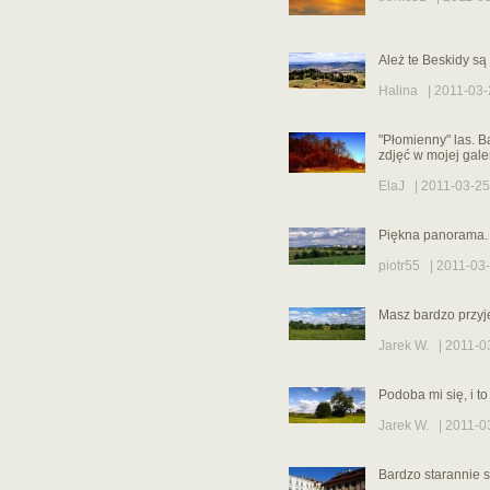
Ależ te Beskidy są 
Halina
| 2011-03-
"Płomienny" las. B
zdjęć w mojej gale
ElaJ
| 2011-03-25
Piękna panorama. 
piotr55
| 2011-03-
Masz bardzo przyj
Jarek W.
| 2011-03
Podoba mi się, i to
Jarek W.
| 2011-03
Bardzo starannie 