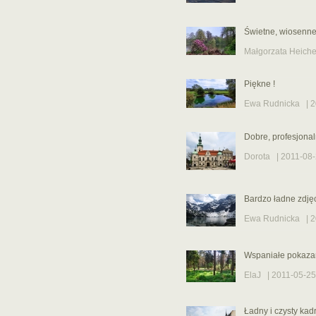
Świetne, wiosenne 
Małgorzata Heiche
Piękne !
Ewa Rudnicka
| 2
Dobre, profesjonal
Dorota
| 2011-08-
Bardzo ładne zdję
Ewa Rudnicka
| 2
Wspaniałe pokazany
ElaJ
| 2011-05-25
Ładny i czysty kadr