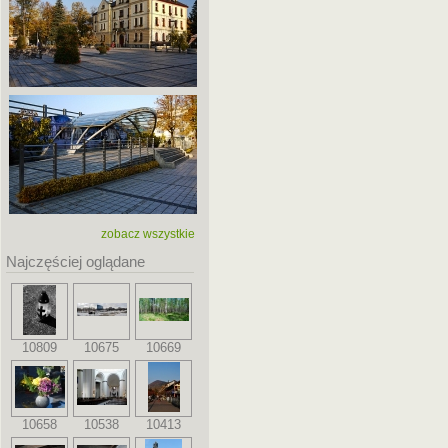
zobacz wszystkie
Najczęściej oglądane
10809
10675
10669
10658
10538
10413