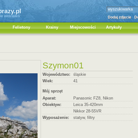
brazy.pl
ie widziałeś
Dodaj zdjęcie
Do
Felietony
Krainy
Miejscowości
Artykuły
Szymon01
Województwo:
śląskie
Wiek:
41
Mój sprzęt
Aparat:
Panasonic FZ8, Nikon
Obiektyw:
Leica 35-420mm
Nikkor 28-55VR
Wyposażenie:
statyw, filtry