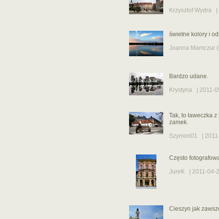
Krzysztof Wydra
| 
świetne kolory i odb
Joanna Mamczur (
Bardzo udane.
Krystyna
| 2011-0
Tak, to ławeczka z
zamek.
Szymon01
| 2011-
Często fotografow
JureK
| 2011-04-2
Cieszyn jak zawsz