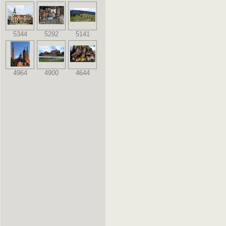
5344
5292
5141
4964
4900
4644