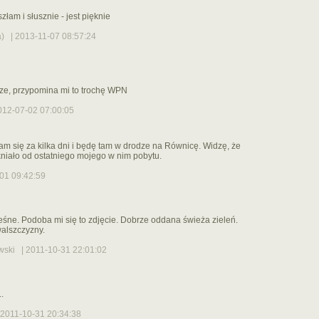
szłam i słusznie - jest pięknie
a)
| 2013-11-07 08:57:24
cze, przypomina mi to trochę WPN
12-07-02 07:00:05
am się za kilka dni i będę tam w drodze na Równicę. Widzę, że
niało od ostatniego mojego w nim pobytu.
01 09:42:59
 leśne. Podoba mi się to zdjęcie. Dobrze oddana świeża zieleń.
alszczyzny.
wski
| 2011-10-31 22:01:02
.
2011-10-31 20:34:38