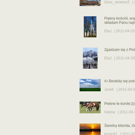
Gosc_serwisu2
| 
Piękny kościół, ws
składam Panu najl
ElaJ
| 2011-04-22
Zgadzam się z Piot
ElaJ
| 2011-04-20
A i Beskidy się po
JureK
| 2011-04-0
Piekne te koniki:))
Halina
| 2011-03-
Świetny kliemta, G
tronic81
| 2011-03