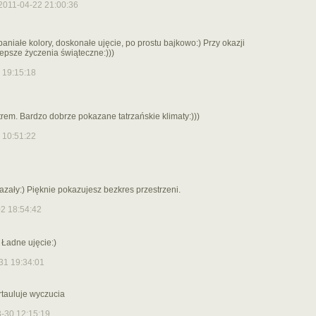
2011-04-22 21:00:36
paniałe kolory, doskonałe ujęcie, po prostu bajkowo:) Przy okazji
epsze życzenia świąteczne:)))
 19:15:18
rem. Bardzo dobrze pokazane tatrzańskie klimaty:)))
 10:51:22
kazały:) Pięknie pokazujesz bezkres przestrzeni.
2 18:54:42
) Ładne ujęcie:)
31 19:34:01
rtauluje wyczucia
-30 12:15:19