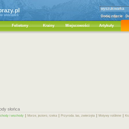
brazy.pl
ie widziałeś
Dodaj zdjęcie
Do
Felietony
Krainy
Miejscowości
Artykuły
ody słońca
|
|
|
|
chody i wschody
Morze, jezioro, rzeka
Przyroda. las, zwierzęta
Motywy roślinne
Kr