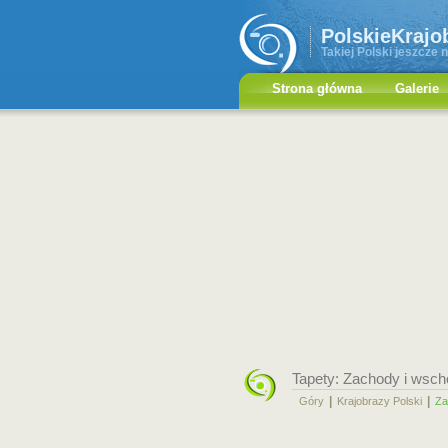
PolskieKrajo
Takiej Polski jeszcze n
Strona główna
Galerie
Tapety:
Zachody i wsch
|
|
Góry
Krajobrazy Polski
Za