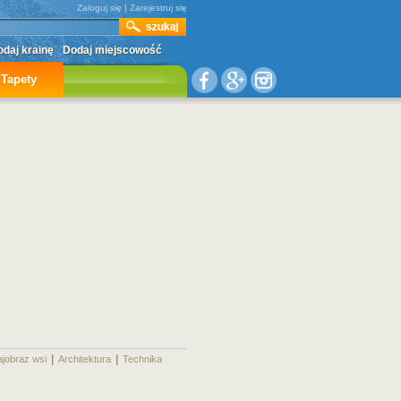
Zaloguj się
|
Zarejestruj się
daj krainę
Dodaj miejscowość
Tapety
|
|
|
ajobraz wsi
Architektura
Technika