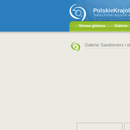
PolskieKrajo
Takiej Polski jeszcze n
Strona główna
Galerie
Galeria: Sandomierz i o