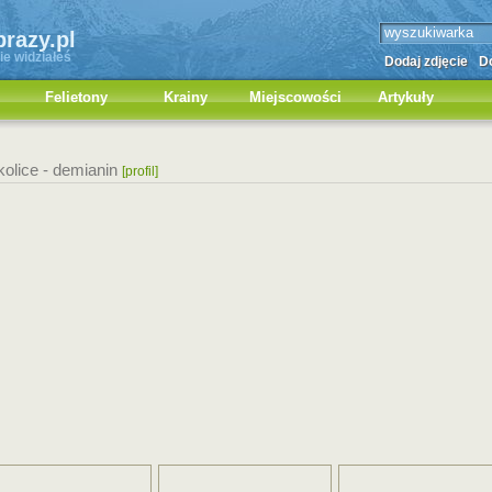
brazy.pl
ie widziałeś
Dodaj zdjęcie
Do
Felietony
Krainy
Miejscowości
Artykuły
kolice -
demianin
[profil]