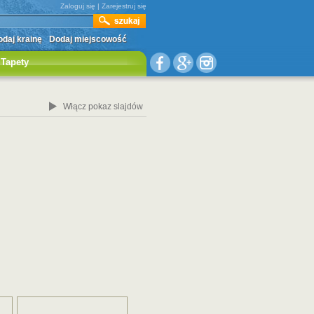
Zaloguj się
|
Zarejestruj się
daj krainę
Dodaj miejscowość
Tapety
Włącz pokaz slajdów