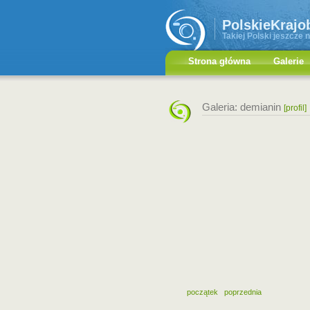
PolskieKrajo
Takiej Polski jeszcze n
Strona główna
Galerie
Galeria: demianin
[profil]
początek
poprzednia