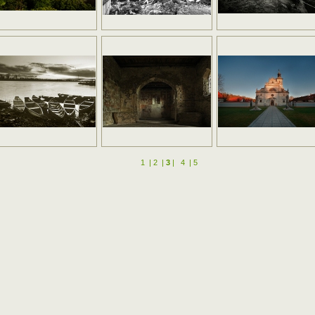
1
|
2
|
3
|
4
|
5