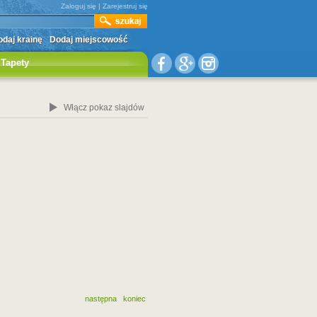
Zaloguj się
|
Zarejestruj się
daj krainę
Dodaj miejscowość
Tapety
Włącz pokaz slajdów
następna
koniec