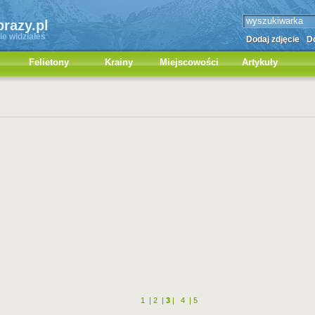
brazy.pl
ie widziałeś
Dodaj zdjęcie
Do
Felietony
Krainy
Miejscowości
Artykuły
1
|
2
|
3
|
4
|
5