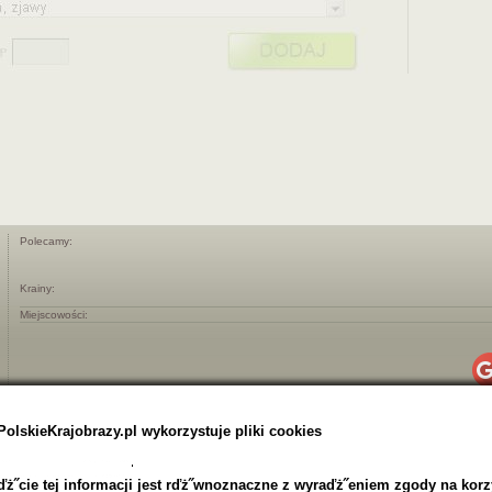
Polecamy:
Krainy:
Miejscowości:
PolskieKrajobrazy.pl wykorzystuje pliki cookies
ż˝cie tej informacji jest rďż˝wnoznaczne z wyraďż˝eniem zgody na korz