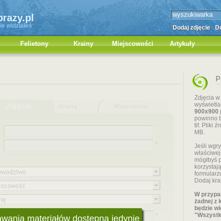
brazy.pl
ie widziałeś
Dodaj zdjęcie
Do
Felietony
Krainy
Miejscowości
Artykuły
P
Zdjęcia w
wyświetl
900x900
powinno b
tif. Pliki
MB.
Jeśli wgr
właściwej
mógłbyś p
korzystaj
formularz
Dodaj kra
W przypad
żadnej z 
będzie wi
"Wszystki
wania materiałów dostępna jedynie