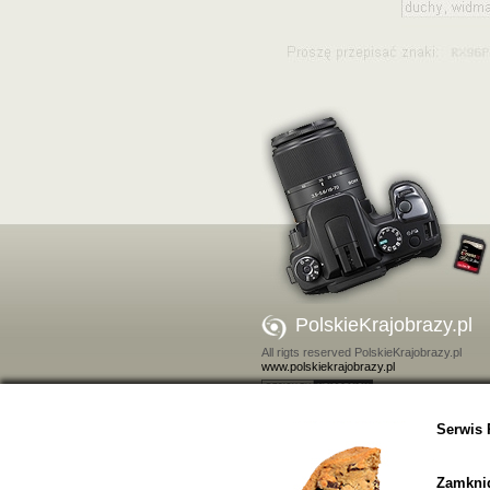
PolskieKrajobrazy.pl
All rigts reserved PolskieKrajobrazy.pl
www.polskiekrajobrazy.pl
Kontakt
Serwis 
Zamkniď