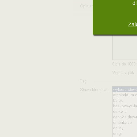
d
Zal