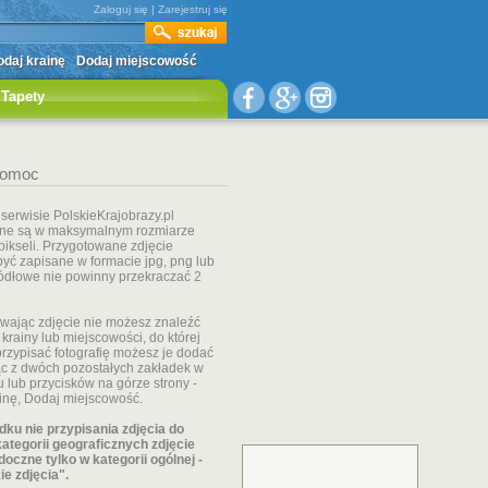
Zaloguj się
|
Zarejestruj się
daj krainę
Dodaj miejscowość
Tapety
omoc
 serwisie PolskieKrajobrazy.pl
ane są w maksymalnym rozmiarze
pikseli. Przygotowane zdjęcie
yć zapisane w formacie jpg, png lub
 źródłowe nie powinny przekraczać 2
ywając zdjęcie nie możesz znaleźć
 krainy lub miejscowości, do której
rzypisać fotografię możesz je dodać
ąc z dwóch pozostałych zakładek w
u lub przycisków na górze strony -
inę, Dodaj miejscowość.
ku nie przypisania zdjęcia do
kategorii geograficznych zdjęcie
doczne tylko w kategorii ogólnej -
e zdjęcia".