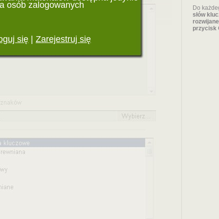
la osób zalogowanych
Do każdeg
słów klu
rozwijane
przycisk 
oguj się
|
Zarejestruj się