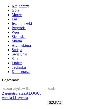
Krajobrazy
Góry
Morze
Las
Jeziora, rzeki
Przyroda
Wieś
Siedliska
Miasta
Architektura
Święta
Świątynie
Sacrum
Ludzie
Technika
Komentarze
Logowanie
Zarejestruj się
ZALOGUJ
wersja klasyczna