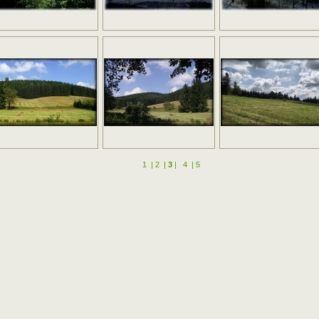
1
|
2
|
3
|
4
|
5