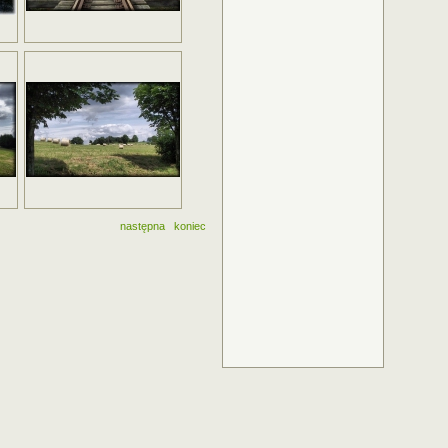
następna
koniec