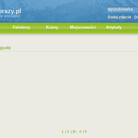
brazy.pl
ie widziałeś
Dodaj zdjęcie
Do
Felietony
Krainy
Miejscowości
Artykuły
[profil]
1
|
2
|
3
|
4
|
5