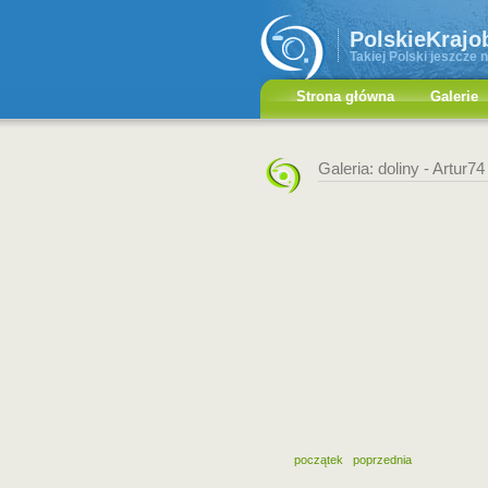
PolskieKrajo
Takiej Polski jeszcze n
Strona główna
Galerie
Galeria: doliny -
Artur74
początek
poprzednia