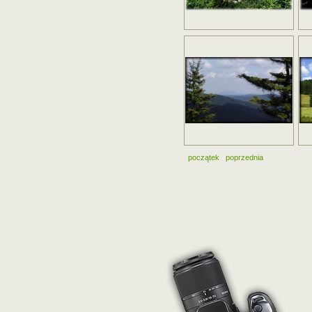
początek
poprzednia