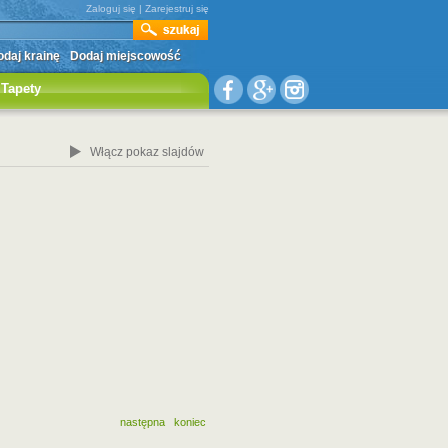
Zaloguj się
|
Zarejestruj się
daj krainę
Dodaj miejscowość
Tapety
Włącz pokaz slajdów
następna
koniec