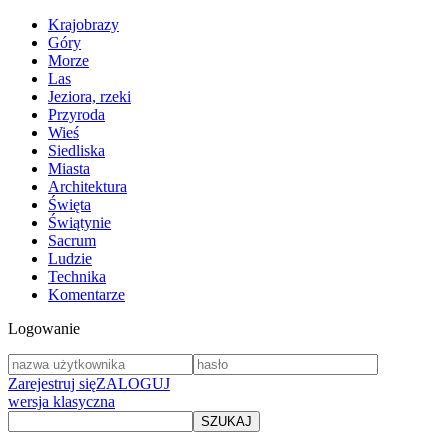
Krajobrazy
Góry
Morze
Las
Jeziora, rzeki
Przyroda
Wieś
Siedliska
Miasta
Architektura
Święta
Świątynie
Sacrum
Ludzie
Technika
Komentarze
Logowanie
Zarejestruj się
ZALOGUJ
wersja klasyczna