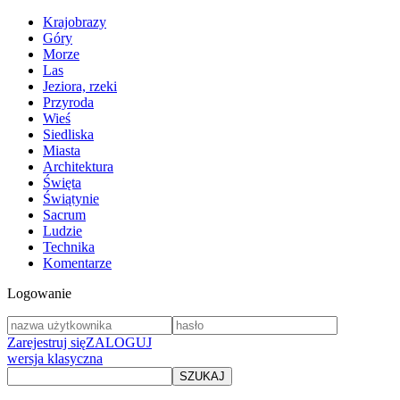
Krajobrazy
Góry
Morze
Las
Jeziora, rzeki
Przyroda
Wieś
Siedliska
Miasta
Architektura
Święta
Świątynie
Sacrum
Ludzie
Technika
Komentarze
Logowanie
Zarejestruj się
ZALOGUJ
wersja klasyczna