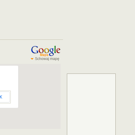
Schowaj mapę
K