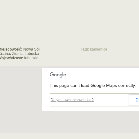
Miejscowość:
Nowa Sól
Tagi:
kamienice
raina:
Ziemia Lubuska
Województwo:
lubuskie
This page can't load Google Maps correctly.
O
Do you own this website?