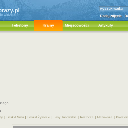
brazy.pl
ie widziałeś
Dodaj zdjęcie
Do
Felietony
Krainy
Miejscowości
Artykuły
skiego
a
|
|
|
|
|
|
dy
Beskid Niski
Beskid Żywiecki
Lasy Janowskie
Roztocze
Mazowsze
Pojezier