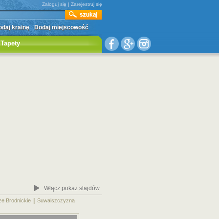
Zaloguj się
|
Zarejestruj się
daj krainę
Dodaj miejscowość
Tapety
Włącz pokaz slajdów
|
|
ze Brodnickie
Suwalszczyzna