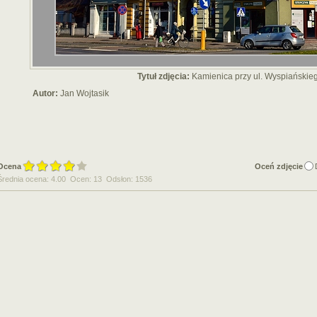
Tytuł zdjęcia:
Kamienica przy ul. Wyspiańskie
Autor:
Jan Wojtasik
Ocena
Oceń zdjęcie
Średnia ocena: 4.00 Ocen: 13 Odsłon: 1536