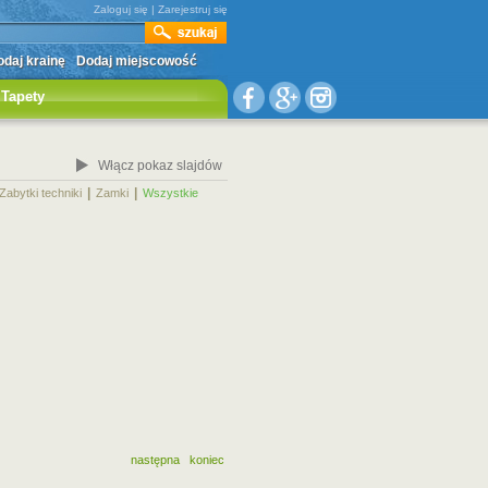
Zaloguj się
|
Zarejestruj się
daj krainę
Dodaj miejscowość
Tapety
Włącz pokaz slajdów
|
|
|
Zabytki techniki
Zamki
Wszystkie
następna
koniec