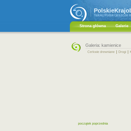
PolskieKrajo
Takiej Polski jeszcze n
Strona główna
Galerie
Galeria: kamienice
|
|
Cerkwie drewniane
Drogi
początek
poprzednia