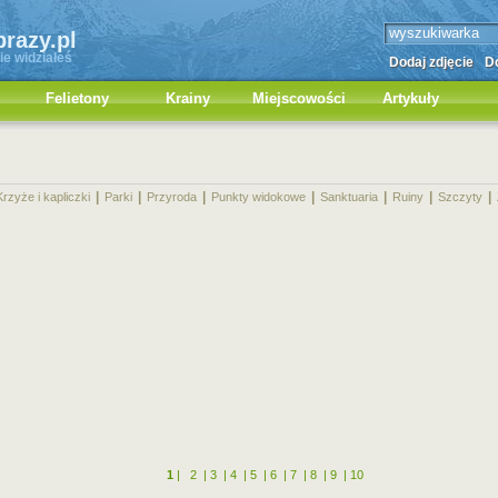
brazy.pl
ie widziałeś
Dodaj zdjęcie
Do
Felietony
Krainy
Miejscowości
Artykuły
|
|
|
|
|
|
|
Krzyże i kapliczki
Parki
Przyroda
Punkty widokowe
Sanktuaria
Ruiny
Szczyty
1
|
2
|
3
|
4
|
5
|
6
|
7
|
8
|
9
|
10