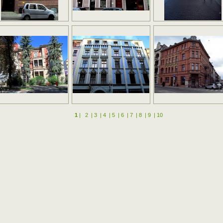
1
|
2
|
3
|
4
|
5
|
6
|
7
|
8
|
9
|
10