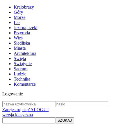
Krajobrazy
Góry
Morze
Las
Jeziora, rzeki
Przyroda
Wieś
Siedliska
Miasta
Architektura
Święta
Świątynie
Sacrum
Ludzie
Technika
Komentarze
Logowanie
Zarejestruj się
ZALOGUJ
wersja klasyczna