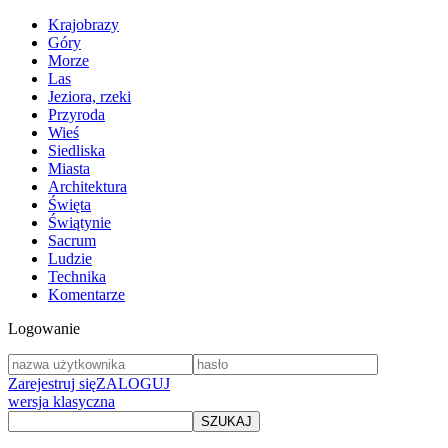
Krajobrazy
Góry
Morze
Las
Jeziora, rzeki
Przyroda
Wieś
Siedliska
Miasta
Architektura
Święta
Świątynie
Sacrum
Ludzie
Technika
Komentarze
Logowanie
Zarejestruj się
ZALOGUJ
wersja klasyczna