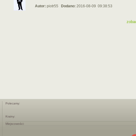
Autor:
piotr55
Dodano:
2016-08-09 09:38:53
zoba
Polecamy:
Krainy:
Miejscowości: