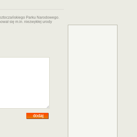
Roztoczańskiego Parku Narodowego.
ował się m.in. niezwykłej urody