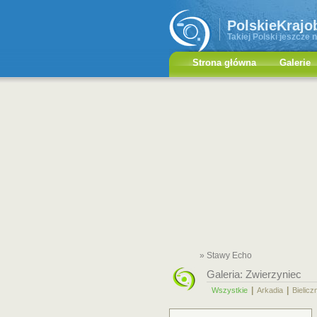
PolskieKrajo
Takiej Polski jeszcze n
Strona główna
Galerie
» Stawy Echo
Galeria:
Zwierzyniec
|
|
Wszystkie
Arkadia
Bielicz