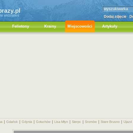
brazy.pl
ie widziałeś
Dodaj zdjęcie
Do
Felietony
Krainy
Miejscowości
Artykuły
|
|
|
|
|
|
|
|
na
Gdańsk
Gdynia
Gołuchów
Lisa Młyn
Sierpc
Sromów
Stare Brusno
Ujazd