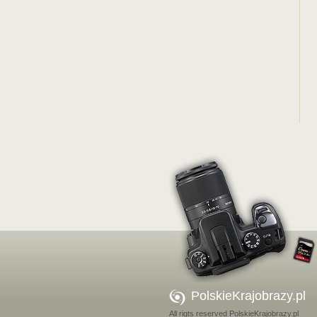
PolskieKrajobrazy.pl
All rigts reserved PolskieKrajobrazy.pl