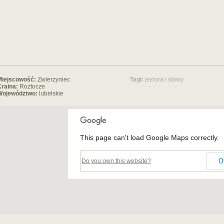
Miejscowość:
Zwierzyniec
Tagi:
jeziora i stawy
raina:
Roztocze
Województwo:
lubelskie
This page can't load Google Maps correctly.
O
Do you own this website?