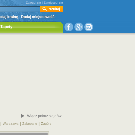
Zaloguj się
|
Zarejestruj się
daj krainę
Dodaj miejscowość
Tapety
Włącz pokaz slajdów
|
|
|
|
Warszawa
Zakopane
Zagórz