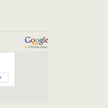
Schowaj mapę
K