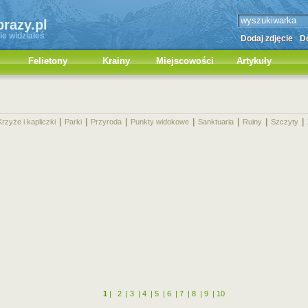
brazy.pl
ie widziałeś
Dodaj zdjęcie
Do
Felietony
Krainy
Miejscowości
Artykuły
|
|
|
|
|
|
|
Krzyże i kapliczki
Parki
Przyroda
Punkty widokowe
Sanktuaria
Ruiny
Szczyty
1
|
2
|
3
|
4
|
5
|
6
|
7
|
8
|
9
|
10