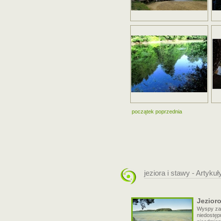
początek
poprzednia
jeziora i stawy - Artykuł
Jezior
Wyspy zaw
niedostęp