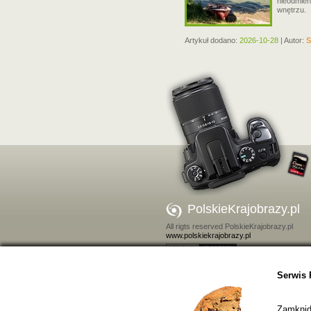
nieodmien
wnętrzu.
Artykuł dodano:
2026-10-28
| Autor:
S
PolskieKrajobrazy.pl
All rigts reserved PolskieKrajobrazy.pl
www.polskiekrajobrazy.pl
Kontakt
Serwis 
Zamkniďż