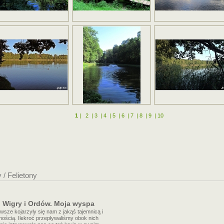
1
|
2
|
3
|
4
|
5
|
6
|
7
|
8
|
9
|
10
y / Felietony
o Wigry i Ordów. Moja wyspa
sze kojarzyły się nam z jakąś tajemnicą i
nością. Ilekroć przepływaliśmy obok nich