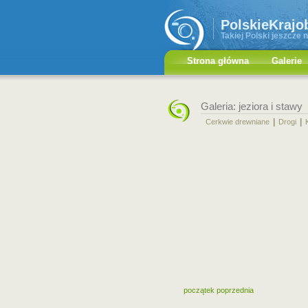
PolskieKrajo
Takiej Polski jeszcze n
Strona główna
Galerie
Galeria: jeziora i stawy
|
|
Cerkwie drewniane
Drogi
początek
poprzednia