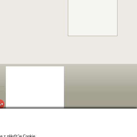
e z plikďż˝w Cookie.