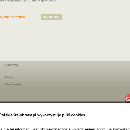
nie intrygowało nas co też kryją w swoim
zymon Narożniak
czytaj dalej
Polecamy:
Krainy:
Miejscowości:
PolskieKrajobrazy.pl wykorzystuje pliki cookies
˝cie tej informacji jest rďż˝wnoznaczne z wyraďż˝eniem zgody na korzystani