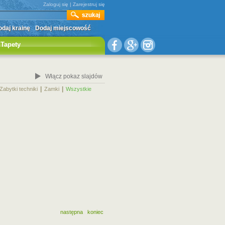
Zaloguj się
|
Zarejestruj się
daj krainę
Dodaj miejscowość
Tapety
Włącz pokaz slajdów
|
|
|
Zabytki techniki
Zamki
Wszystkie
następna
koniec